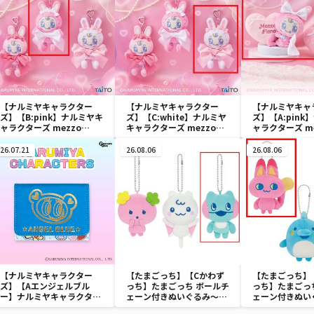
【ナルミヤキャラクター
【ナルミヤキャラクター
【ナルミヤキャ
ズ】【B:pink】ナルミヤキ
ズ】【C:white】ナルミヤ
ズ】【A:pin
ャラクターズ mezzo
キャラクターズ mezzo
ャラクターズ me
piano ぬいぐるみマスコッ
piano ぬいぐるみマスコッ
piano with
ト ～Ribbon～
ト ～Ribbon～
Ribbon～
26.07.21
26.08.06
26.08.06
【ナルミヤキャラクター
【たまごっち】【Cかわず
【たまごっち】
ズ】【Aエンジェルブル
っち】たまごっち ボールチ
っち】たまごっ
ー】ナルミヤキャラクター
ェーン付きぬいぐるみ～
ェーン付きぬい
ズ ミニウォレット
Tamagotchi Paradise～
Tamagotchi P