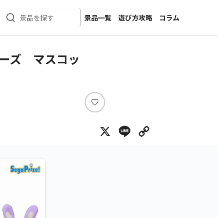
景品一覧
遊び方攻略
コラム
景品を探す
新着景品
インタビュー
カテゴリ一覧
ニュース
ーズ マスコッ
作品名一覧
店舗
メーカー一覧
開発
攻略
い
プライズ
い
X
Line
Copy Lin
ね
イベント
キャラ特集