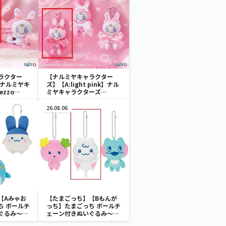
ラクター
【ナルミヤキャラクター
k】ナルミヤキ
ズ】【A:light pink】ナル
zzo
ミヤキャラクターズ
ぬいぐるみ ～
mezzo piano ぬいぐるみ
マスコット ～Ribbon～
26.08.06
【Aみゃお
【たまごっち】【Bもんが
ち ボールチ
っち】たまごっち ボールチ
ぐるみ～
ェーン付きぬいぐるみ～
aradise～
Tamagotchi Paradise～