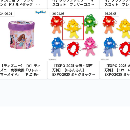
ン)】ドナルドダック ミ
スコット ブレザーコスチ
スコット ブレ
ニメッシュカゴ
ューム
ューム
24.06.01
26.08.05
26.08.05
【ディズニー】【A】ディ
【EXPO 2025 大阪・関西
【EXPO 2025
ズニー実写映画『リトル・
万博】【Bるんるん】
万博】【Cわー
マーメイド』 [PtZ]折り
EXPO2025 ミャクミャク
EXPO2025 
畳みボックスチェアー
カラフルゴム紐付きぬいぐ
カラフルゴム紐
るみ
るみ