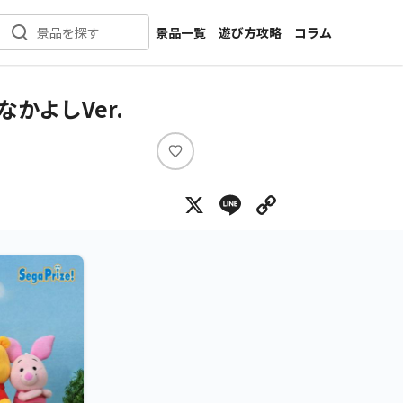
景品一覧
遊び方攻略
コラム
景品を探す
新着景品
インタビュー
カテゴリ一覧
ニュース
かよしVer.
作品名一覧
店舗
メーカー一覧
開発
い
い
攻略
X
Line
Copy Lin
ね
プライズ
イベント
キャラ特集