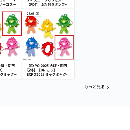
ザーコスチ
【FDT】ふた付きタンブラ
ー
26.08.05
 大阪・関西
【EXPO 2025 大阪・関西
い】
万博】【Dにこっ】
ミャクミャク
EXPO2025 ミャクミャク
付きぬいぐ
カラフルゴム紐付きぬいぐ
るみ
もっと見る