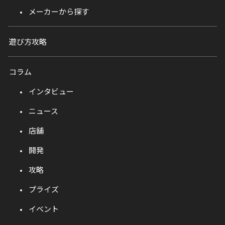
メーカーから探す
遊び方攻略
コラム
インタビュー
ニュース
店舗
開発
攻略
プライズ
イベント