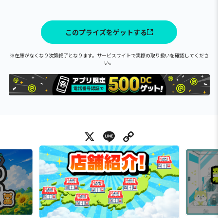
このプライズをゲットする
※在庫がなくなり次第終了となります。サービスサイトで実際の取り扱いを確認してくださ
い。
X
Line
Copy Link