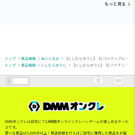
もっと見る
トップ
景品情報
ぬいぐるみ
【にしむらゆうじ】【Cパイナップルこねずみ】にしむらゆうじ作品 ぬいぐるみ～こねずみとフルーツ～
トップ
景品情報
にしむらゆうじ
【にしむらゆうじ】【Cパイナップルこねずみ】にしむらゆうじ作品 ぬいぐるみ～こねずみとフルーツ～
DMMオンクレは自宅にて24時間オンラインクレーンゲームが楽しめるサービ
スです。
遊べる景品は3,000点以上！発送依頼を行えばご自宅に獲得した景品をお届