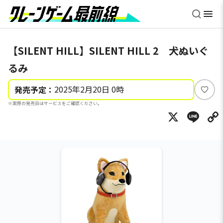
【SILENT HILL】SILENT HILL 2 犬ぬいぐ
るみ
2025年2月20日 0時
発売予定：
い
※実際の発売日はサービスをご確認ください。
い
X
Li
ね