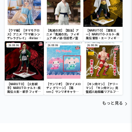
【ウマ娘】【タマモクロ
【鬼滅の刃】【狛治】ア
【NARUTO】【雷影エ
ス】アニメ『ウマ娘 シン
ニメ「鬼滅の刃」 フィギ
ー】NARUTO-ナルト- 疾
デレラグレイ』 -Relax
ュア-絆ノ装-伍拾壱ノ型
風伝 雷影・エー フィギュ
time-タマモクロス
ア～五影集結…!!～
26.08.06
26.08.06
26.08.06
【NARUTO】【火影綱
【サンリオ】【Bマイメロ
【キン肉マン】【テリー
手】NARUTO-ナルト- 疾
ディ グリーン】【箱
マン】『キン肉マン』完
風伝 火影・綱手 フィギュ
ver.】サンリオキャラク
璧超人始祖編 リアルフィ
ア～五影集結…!!～
ターズ おおきな
ギュア-テリーマン-
SOFVIMATES～マイメロ
もっと見る
ディ マーメイドver. ～