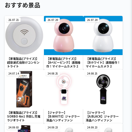
おすすめ景品
26.07.21
26.07.20
26.07.20
【家電製品(プライズ)】
【家電製品(プライズ)】
【家電製品(プライズ)】
超音波式虫除けコンセン
【Aベビーピンク】遠隔操
【Bホワイト】遠隔操作！
トライト
作！マイホームカメラ 2
マイホームカメラ 2
24.07.14
24.08.25
24.08.25
【家電製品(プライズ)】
【ジャグラー】
【ジャグラー】
SORBO 4in1 手回し充電
【B:WHITE】ジャグラー
【A:BLACK】ジャグラー
ラジオライト
液晶ハンディファン
液晶ハンディファン
24.09.03
24.09.23
24.09.23