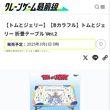
【トムとジェリー】【Bカラフル】トムとジェ
リー 折畳テーブル Ver.2
2025年3月1日 0時
発売予定：
い
※実際の発売日はサービスをご確認ください。
い
X
Li
ね