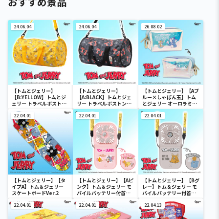
おすすめ景品
24.06.04
24.06.04
26.08.02
【トムとジェリー】
【トムとジェリー】
【トムとジェリー】【Aブ
【B:YELLOW】トムとジ
【A:BLACK】トムとジェ
ルー×しゃぼん玉】トム
ェリー トラベルボストン
リー トラベルボストンバ
とジェリー オーロラミニ
バック
ック
ポーチ
22.04.01
22.04.01
22.04.01
【トムとジェリー】【タ
【トムとジェリー】【Aピ
【トムとジェリー】【Bグ
イプA】トム＆ジェリー
ンク】トム＆ジェリー モ
レー】トム＆ジェリー モ
スケートボードVer.2
バイルバッテリー付首か
バイルバッテリー付首か
けファン
けファン
22.04.01
22.04.01
22.04.13