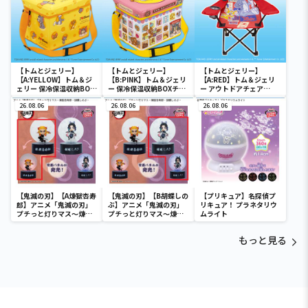
【トムとジェリー】
【トムとジェリー】
【トムとジェリー】
【A:YELLOW】トム＆ジ
【B:PINK】トム＆ジェリ
【A:RED】トム＆ジェリ
ェリー 保冷保温収納BOX
ー 保冷保温収納BOXチェ
ー アウトドアチェア
チェア
ア
Ver.3
26.08.06
26.08.06
26.08.06
【鬼滅の刃】【A煉獄杏寿
【鬼滅の刃】【B胡蝶しの
【プリキュア】名探偵プ
郎】アニメ「鬼滅の刃」
ぶ】アニメ「鬼滅の刃」
リキュア！ プラネタリウ
プチっと灯りマス～煉獄
プチっと灯りマス～煉獄
ムライト
杏寿郎・胡蝶しのぶ～
杏寿郎・胡蝶しのぶ～
もっと見る