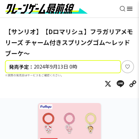
【サンリオ】【Dロマリシュ】フラガリアメモ
リーズ チャーム付きスプリングゴム～レッド
ブーケ～
2024年9月13日 0時
発売予定：
い
※実際の発売日はサービスをご確認ください。
い
X
Li
ね