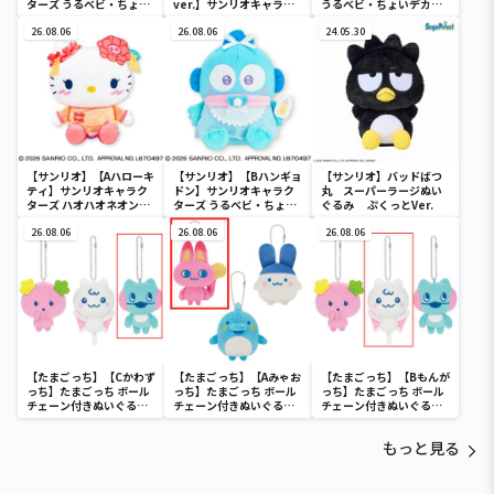
ターズ うるベビ・ちょい
ver.】サンリオキャラク
うるベビ・ちょいデカド
デカドール
ターズ おおきな
ール
26.08.06
SOFVIMATES～マイメロ
26.08.06
24.05.30
ディ マーメイドver. ～
【サンリオ】【Aハローキ
【サンリオ】【Bハンギョ
【サンリオ】バッドばつ
ティ】サンリオキャラク
ドン】サンリオキャラク
丸 スーパーラージぬい
ターズ ハオハオネオンタ
ターズ うるベビ・ちょい
ぐるみ ぷくっとVer.
ウンドールBIGタイプ1
デカドール
26.08.06
26.08.06
26.08.06
【たまごっち】【Cかわず
【たまごっち】【Aみゃお
【たまごっち】【Bもんが
っち】たまごっち ボール
っち】たまごっち ボール
っち】たまごっち ボール
チェーン付きぬいぐるみ
チェーン付きぬいぐるみ
チェーン付きぬいぐるみ
～Tamagotchi
～Tamagotchi
～Tamagotchi
Paradise～vol.3
Paradise～vol.2-R
Paradise～vol.3
もっと見る