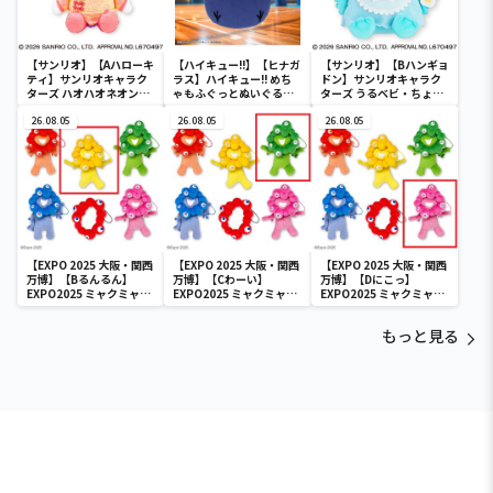
【サンリオ】【Aハローキ
【ハイキュー!!】【ヒナガ
【サンリオ】【Bハンギョ
ティ】サンリオキャラク
ラス】ハイキュー!! めち
ドン】サンリオキャラク
ターズ ハオハオネオンタ
ゃもふぐっとぬいぐるみ
ターズ うるベビ・ちょい
ウンドールBIGタイプ1
～ヒナガラス～
デカドール
26.08.05
26.08.05
26.08.05
【EXPO 2025 大阪・関西
【EXPO 2025 大阪・関西
【EXPO 2025 大阪・関西
万博】【Bるんるん】
万博】【Cわーい】
万博】【Dにこっ】
EXPO2025 ミャクミャク
EXPO2025 ミャクミャク
EXPO2025 ミャクミャク
カラフルゴム紐付きぬい
カラフルゴム紐付きぬい
カラフルゴム紐付きぬい
ぐるみ
ぐるみ
ぐるみ
もっと見る