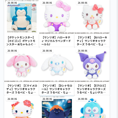
26.08.06
26.08.06
26.08.06
【ポケットモンスター】
【サンリオ】ハローキテ
【サンリオ】【Aハローキ
【カビゴン】ポケットモ
ィ マジカルラベンダード
ティ】サンリオキャラク
ンスター めちゃもふぐっ
ールGJ
ターズ うるベビ・ちょい
と ほっこりいやされぬい
デカドール
ぐるみ～カビゴン～
26.08.06
26.08.06
26.08.06
【サンリオ】【Cマイメロ
【サンリオ】【Dシナモロ
【サンリオ】【Eクロミ】
ディ】サンリオキャラク
ール】サンリオキャラク
サンリオキャラクターズ
ターズ うるベビ・ちょい
ターズ うるベビ・ちょい
うるベビ・ちょいデカド
デカドール
デカドール
ール
26.08.06
26.08.06
26.08.06