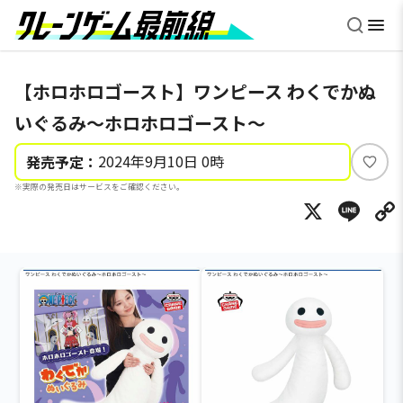
【ホロホロゴースト】ワンピース わくでかぬ
いぐるみ～ホロホロゴースト～
2024年9月10日 0時
発売予定：
い
※実際の発売日はサービスをご確認ください。
い
X
Li
ね