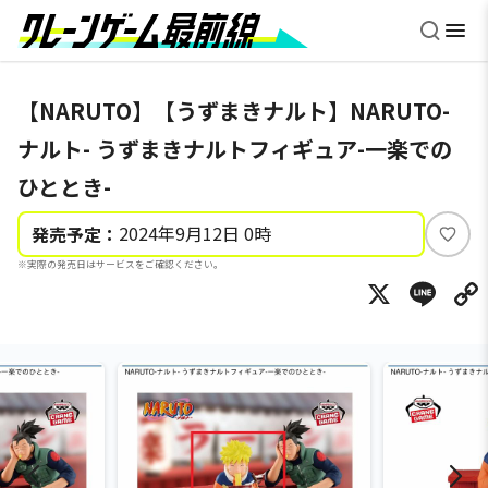
【NARUTO】【うずまきナルト】NARUTO-
ナルト- うずまきナルトフィギュア-一楽での
ひととき-
2024年9月12日 0時
発売予定：
い
※実際の発売日はサービスをご確認ください。
い
X
Li
ね