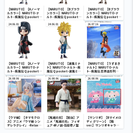
【NARUTO】【Aノーマ
【NARUTO】【Bブラウ
【NARUTO】【Bブラウ
ルカラー】NARUTO-ナ
ンカラー】NARUTO-ナ
ンカラー】NARUTO-ナ
ルト- 疾風伝 Q posket-
ルト- 疾風伝 Q posket-
ルト- 疾風伝 Q posket-
うちはイタチ-
うちはイタチ-
うちはイタチ-
24.06.01
24.06.01
26.07.16
【NARUTO】【Aノーマ
【NARUTO】【波風ミナ
【NARUTO】【うずまき
ルカラー】NARUTO-ナ
ト】NARUTO-ナルト- 疾
ナルト】NARUTO-ナル
ルト- 疾風伝 Q posket-
風伝 Q posket-波風ミナ
ト- 疾風伝 忍界造形列伝-
うちはイタチ-
ト-
うずまきナルト-
26.08.06
26.08.06
26.08.06
【ウマ娘】【タマモクロ
【鬼滅の刃】【狛治】ア
【サンリオ】【Bマイメロ
ス】アニメ『ウマ娘 シン
ニメ「鬼滅の刃」 フィギ
ディ グリーン】【箱
デレラグレイ』 -Relax
ュア-絆ノ装-伍拾壱ノ型
ver.】サンリオキャラク
time-タマモクロス
ターズ おおきな
SOFVIMATES～マイメロ