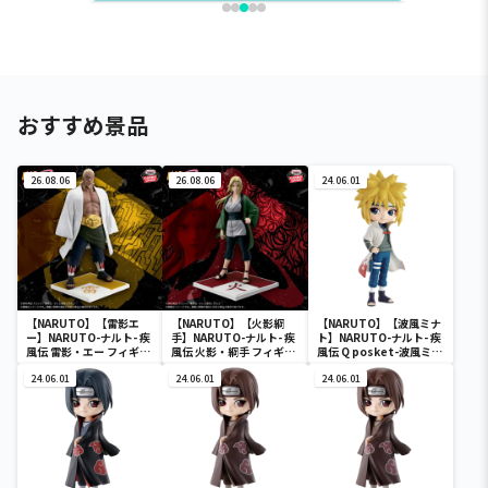
おすすめ景品
26.08.06
26.08.06
24.06.01
【NARUTO】【雷影エ
【NARUTO】【火影綱
【NARUTO】【波風ミナ
ー】NARUTO-ナルト- 疾
手】NARUTO-ナルト- 疾
ト】NARUTO-ナルト- 疾
風伝 雷影・エー フィギュ
風伝 火影・綱手 フィギュ
風伝 Q posket-波風ミナ
ア～五影集結…!!～
ア～五影集結…!!～
ト-
24.06.01
24.06.01
24.06.01