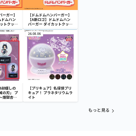
バーガー】
【ドムドムハンバーガー】
ムドムハン
【A新ロゴ】ドムドムハン
カットクッシ
バーガー ダイカットクッシ
ョン
26.08.06
B胡蝶しの
【プリキュア】名探偵プリ
滅の刃」 プ
キュア！ プラネタリウムラ
～煉獄杏寿
イト
～
もっと見る