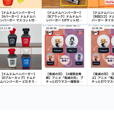
【ドムドムハンバーガー】
【ドムドムハンバーガー】
【ドムドムハン
【Aバーガー】ドムドムハ
【Bブラック】ドムドムハ
【B旧ロゴ】ド
ンバーガー マスコット付き
ンバーガー 5ポケット付き
バーガー ダイ
ポーチ
保冷バッグ
ョン
23.11.08
26.08.06
26.08.06
【ドムドムハンバーガー】
【鬼滅の刃】【A煉獄杏寿
【鬼滅の刃】【
【Dブルーカップ】ドムド
郎】アニメ「鬼滅の刃」 プ
ぶ】アニメ「鬼
ムハンバーガー どむぞうく
チっと灯りマス～煉獄杏寿
チっと灯りマス
ん カップ型ポーチ
郎・胡蝶しのぶ～
郎・胡蝶しのぶ