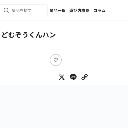
景品一覧
遊び方攻略
コラム
景品を探す
新着景品
インタビュー
カテゴリ一覧
ニュース
 どむぞうくんハン
作品名一覧
店舗
メーカー一覧
開発
攻略
い
プライズ
い
X
Line
Copy Lin
ね
イベント
キャラ特集