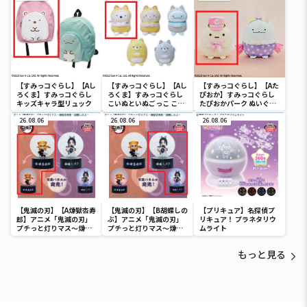
【すみっコぐらし】【Aし
【すみっコぐらし】【Aし
【すみっコぐらし】【Aた
ろくま】すみっコぐらし
ろくま】すみっコぐらし
ぴおか】すみっコぐらし
キッズキャラ型リュック
こいぬといぬごっこ ころ
たぴおかパーク ぬいぐる
っとぬいぐるみ
みXL Part2
26.08.06
26.08.06
26.08.06
【鬼滅の刃】【A煉獄杏寿
【鬼滅の刃】【B胡蝶しの
【プリキュア】名探偵プ
郎】アニメ「鬼滅の刃」
ぶ】アニメ「鬼滅の刃」
リキュア！ プラネタリウ
プチっと灯りマス～煉獄
プチっと灯りマス～煉獄
ムライト
杏寿郎・胡蝶しのぶ～
杏寿郎・胡蝶しのぶ～
もっと見る