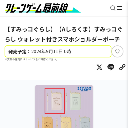
【すみっコぐらし】【Aしろくま】すみっコぐ
らし ウォレット付きスマホショルダーポーチ
2024年9月11日 0時
発売予定：
い
※実際の発売日はサービスをご確認ください。
い
X
Li
ね