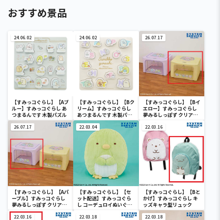
おすすめ景品
24.06.02
24.06.02
26.07.17
【すみっコぐらし】【Aブ
【すみっコぐらし】【Bク
【すみっコぐらし】【Bイ
ルー】すみっコぐらし あ
リーム】すみっコぐらし
エロー】すみっコぐらし
つまるんです 木製パズル
あつまるんです 木製パズ
夢みるしっぽず クリア窓
ル
付き収納ボックス
26.07.17
22.03.04
22.03.16
【すみっコぐらし】【Aパ
【すみっコぐらし】【セ
【すみっコぐらし】【Bと
ープル】すみっコぐらし
ット配送】すみっコぐら
かげ】すみっコぐらし キ
夢みるしっぽず クリア窓
し コーデュロイぬいぐる
ッズキャラ型リュック
付き収納ボックス
みXL プレミアム ぺんぎ
22.03.16
ん？
22.03.18
22.03.18