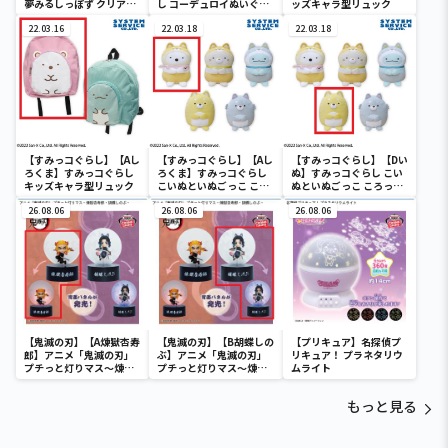
夢みるしっぽず クリア窓
し コーデュロイぬいぐる
ッズキャラ型リュック
付き収納ボックス
みXL プレミアム ぺんぎ
22.03.16
ん？
22.03.18
22.03.18
【すみっコぐらし】【Aし
【すみっコぐらし】【Aし
【すみっコぐらし】【Dい
ろくま】すみっコぐらし
ろくま】すみっコぐらし
ぬ】すみっコぐらし こい
キッズキャラ型リュック
こいぬといぬごっこ ころ
ぬといぬごっこ ころっと
っとぬいぐるみ
ぬいぐるみ
26.08.06
26.08.06
26.08.06
【鬼滅の刃】【A煉獄杏寿
【鬼滅の刃】【B胡蝶しの
【プリキュア】名探偵プ
郎】アニメ「鬼滅の刃」
ぶ】アニメ「鬼滅の刃」
リキュア！ プラネタリウ
プチっと灯りマス～煉獄
プチっと灯りマス～煉獄
ムライト
杏寿郎・胡蝶しのぶ～
杏寿郎・胡蝶しのぶ～
もっと見る