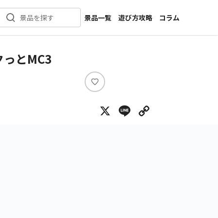
景品一覧
遊び方攻略
コラム
景品を探す
新着景品
インタビュー
カテゴリ一覧
ニュース
っとMC3
作品名一覧
店舗
メーカー一覧
開発
い
い
攻略
X
Line
Copy Lin
ね
プライズ
イベント
キャラ特集