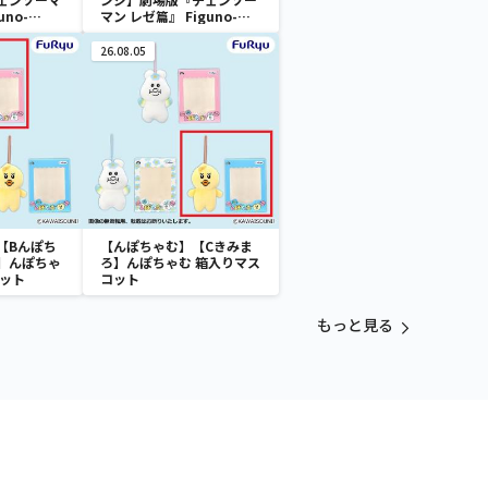
uno-
マン レゼ篇』 Figuno-
＆
DENJI＆REZE＆
AN＆BOMB-
CHAINSAW MAN＆BOMB-
26.08.05
【Bんぽち
【んぽちゃむ】【Cきみま
】んぽちゃ
ろ】んぽちゃむ 箱入りマス
コット
コット
もっと見る