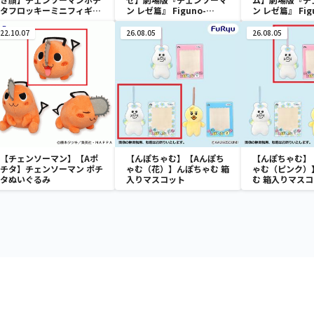
タフロッキーミニフィギュ
ン レゼ篇』 Figuno-
ン レゼ篇』 Fig
ア
DENJI＆REZE＆
DENJI＆REZE
CHAINSAW MAN＆BOMB-
CHAINSAW M
22.10.07
26.08.05
26.08.05
【チェンソーマン】【Aポ
【んぽちゃむ】【Aんぽち
【んぽちゃむ】
チタ】チェンソーマン ポチ
ゃむ（花）】んぽちゃむ 箱
ゃむ（ピンク）
タぬいぐるみ
入りマスコット
む 箱入りマス