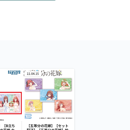
22.04.15
】【B立ち
【五等分の花嫁】【セット
の花嫁 大
配送】【五等分の花嫁】映