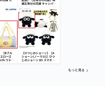
画五等分の花嫁 キャンパス
アートセット
26.08.05
】【Bブル
【ひつじのショーン】【A
エロー)】
ショーン(ノーマル)】ひつ
with ワドル
じのショーン BS スマホシ
バッグ
ョーンルダー
もっと見る