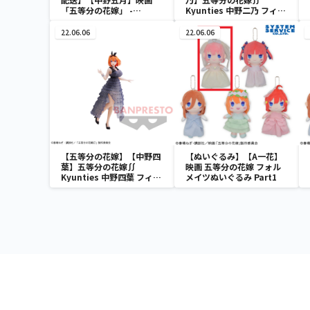
「五等分の花嫁」 -
Kyunties 中野二乃 フィギ
Celestial vivi-中野五月
ュア
School style ver.
22.06.06
22.06.06
【五等分の花嫁】【中野四
【ぬいぐるみ】【A一花】
葉】五等分の花嫁∬
映画 五等分の花嫁 フォル
Kyunties 中野四葉 フィギ
メイツぬいぐるみ Part1
ュア