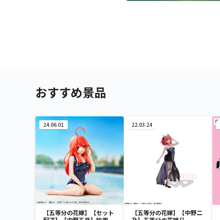
おすすめ景品
24.06.01
22.03.24
【五等分の花嫁】【セット
【五等分の花嫁】【中野二
配送】【中野五月】映画
乃】五等分の花嫁∬