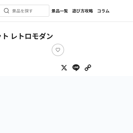
景品一覧
遊び方攻略
コラム
景品を探す
新着景品
インタビュー
カテゴリ一覧
ニュース
ト レトロモダン
作品名一覧
店舗
メーカー一覧
開発
い
い
攻略
X
Line
Copy Lin
ね
プライズ
イベント
キャラ特集