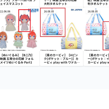
ェイスマスコット
大判タオルケット
判タオルケット
22.06.06
26.08.05
26.08.05
【ぬいぐるみ】【B二乃】
【星のカービィ】【Aピン
【星のカービィ
映画 五等分の花嫁 フォル
ク(ポケット：ブルー)】カ
ー(ポケット：イ
メイツぬいぐるみ Part1
ービィ play with ワドルデ
カービィ play 
ィ ボストンバッグ
ディ ボストン