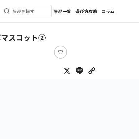
景品一覧
遊び方攻略
コラム
景品を探す
新着景品
インタビュー
カテゴリ一覧
ニュース
ボマスコット②
作品名一覧
店舗
メーカー一覧
開発
い
い
攻略
X
Line
Copy Lin
ね
プライズ
イベント
キャラ特集