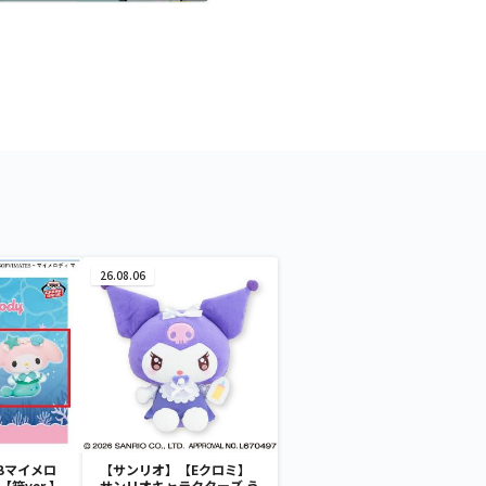
26.08.06
Bマイメロ
【サンリオ】【Eクロミ】
箱ver.】
サンリオキャラクターズ う