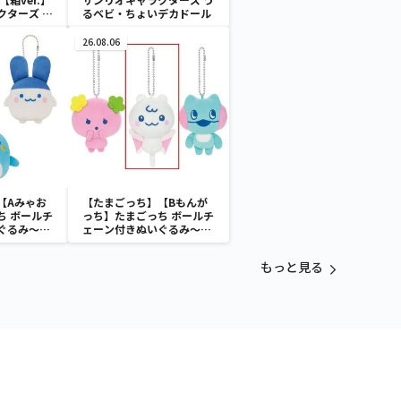
クターズ お
るベビ・ちょいデカドール
ATES～マ
イドver.
26.08.06
【Aみゃお
【たまごっち】【Bもんが
ち ボールチ
っち】たまごっち ボールチ
ぐるみ～
ェーン付きぬいぐるみ～
aradise～
Tamagotchi Paradise～
vol.3
もっと見る