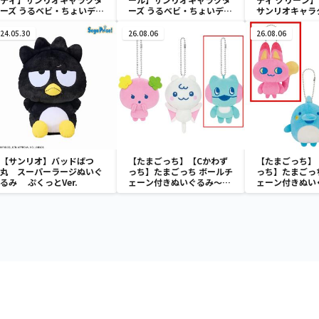
ーズ うるベビ・ちょいデカ
ーズ うるベビ・ちょいデカ
サンリオキャラ
ドール
ドール
おきなSOFVIM
イメロディ マーメ
24.05.30
26.08.06
26.08.06
～
【サンリオ】バッドばつ
【たまごっち】【Cかわず
【たまごっち】
丸 スーパーラージぬいぐ
っち】たまごっち ボールチ
っち】たまごっ
るみ ぷくっとVer.
ェーン付きぬいぐるみ～
ェーン付きぬい
Tamagotchi Paradise～
Tamagotchi P
vol.3
vol.2-R