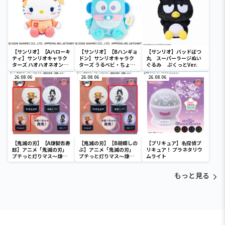
【サンリオ】【Aハローキ
【サンリオ】【Bハンギョ
【サンリオ】バッドばつ
ティ】サンリオキャラク
ドン】サンリオキャラク
丸 スーパーラージぬい
ターズ ハオハオネオンタ
ターズ うるベビ・ちょい
ぐるみ ぷくっとVer.
ウンドールBIGタイプ1
デカドール
26.08.06
26.08.06
26.08.06
【鬼滅の刃】【A煉獄杏寿
【鬼滅の刃】【B胡蝶しの
【プリキュア】名探偵プ
郎】アニメ「鬼滅の刃」
ぶ】アニメ「鬼滅の刃」
リキュア！ プラネタリウ
プチっと灯りマス～煉獄
プチっと灯りマス～煉獄
ムライト
杏寿郎・胡蝶しのぶ～
杏寿郎・胡蝶しのぶ～
もっと見る