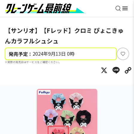
【サンリオ】【Fレッド】クロミ ぴょこきゅ
んカラフルシュシュ
2024年9月13日 0時
発売予定：
い
※実際の発売日はサービスをご確認ください。
い
X
Li
ね