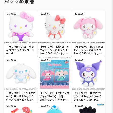
おすすめ景品
26.08.06
26.08.06
26.08.06
【サンリオ】ハローキテ
【サンリオ】【Aハローキ
【サンリオ】【Cマイメロ
ィ マジカルラベンダード
ティ】サンリオキャラク
ディ】サンリオキャラク
ールGJ
ターズ うるベビ・ちょい
ターズ うるベビ・ちょい
デカドール
デカドール
26.08.06
26.08.06
26.08.06
【サンリオ】【Dシナモロ
【サンリオ】【Bマイメロ
【サンリオ】【Eクロミ】
ール】サンリオキャラク
ディ グリーン】【箱
サンリオキャラクターズ
ターズ うるベビ・ちょい
ver.】サンリオキャラク
うるベビ・ちょいデカド
デカドール
ターズ おおきな
ール
26.08.06
SOFVIMATES～マイメロ
26.08.06
24.05.30
ディ マーメイドver. ～