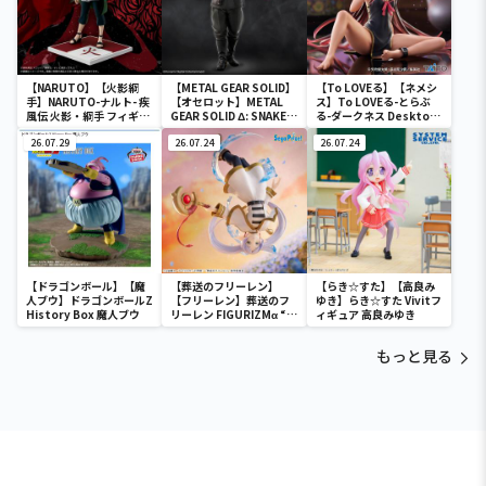
【NARUTO】【火影綱
【METAL GEAR SOLID】
【To LOVEる】【ネメシ
手】NARUTO-ナルト- 疾
【オセロット】METAL
ス】To LOVEる-とらぶ
風伝 火影・綱手 フィギュ
GEAR SOLID Δ: SNAKE
る-ダークネス Desktop
ア～五影集結…!!～
EATER フィギュアコレク
Cute フィギュア ネメシ
26.07.29
ション オセロット
26.07.24
ス～チャイナドレスver.
26.07.24
～
【ドラゴンボール】【魔
【葬送のフリーレン】
【らき☆すた】【高良み
人ブウ】ドラゴンボールZ
【フリーレン】葬送のフ
ゆき】らき☆すた Vivitフ
History Box 魔人ブウ
リーレン FIGURIZMα “フ
ィギュア 高良みゆき
リーレン”～花舞～
もっと見る