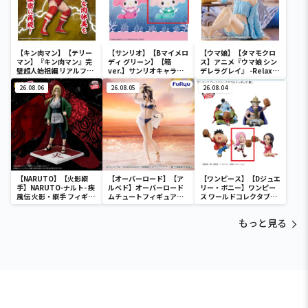
【キン肉マン】【テリー
【サンリオ】【Bマイメロ
【ウマ娘】【タマモクロ
マン】『キン肉マン』完
ディ グリーン】【箱
ス】アニメ『ウマ娘 シン
璧超人始祖編 リアルフィ
ver.】サンリオキャラク
デレラグレイ』 -Relax
ギュア-テリーマン-
ターズ おおきな
time-タマモクロス
26.08.06
SOFVIMATES～マイメロ
26.08.05
26.08.04
ディ マーメイドver. ～
【NARUTO】【火影綱
【オーバーロード】【ア
【ワンピース】【Dジュエ
手】NARUTO-ナルト- 疾
ルベド】オーバーロード
リー・ボニー】ワンピー
風伝 火影・綱手 フィギュ
ムチュートフィギュアー
ス ワールドコレクタブル
ア～五影集結…!!～
アルベド・aqua ver.ー
フィギュア-宴1-
もっと見る