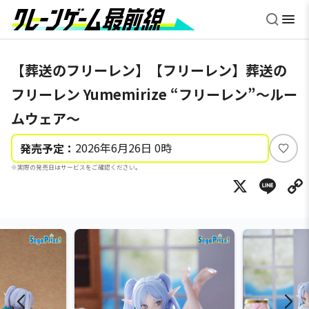
【葬送のフリーレン】【フリーレン】葬送の
フリーレン Yumemirize “フリーレン”～ルー
ムウェア～
2026年6月26日 0時
発売予定：
い
※実際の発売日はサービスをご確認ください。
い
X
Li
ね