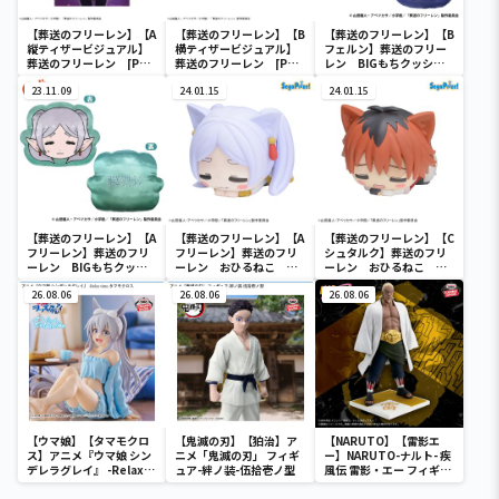
【葬送のフリーレン】【A
【葬送のフリーレン】【B
【葬送のフリーレン】【B
縦ティザービジュアル】
横ティザービジュアル】
フェルン】葬送のフリー
葬送のフリーレン [PM]
葬送のフリーレン [PM]
レン BIGもちクッショ
アートクッションVol.1
アートクッションVol.1
ン
23.11.09
24.01.15
24.01.15
【葬送のフリーレン】【A
【葬送のフリーレン】【A
【葬送のフリーレン】【C
フリーレン】葬送のフリ
フリーレン】葬送のフリ
シュタルク】葬送のフリ
ーレン BIGもちクッシ
ーレン おひるねこ ミ
ーレン おひるねこ ミ
ョン
ニフィギュア（EX）
ニフィギュア（EX）
26.08.06
26.08.06
26.08.06
【ウマ娘】【タマモクロ
【鬼滅の刃】【狛治】ア
【NARUTO】【雷影エ
ス】アニメ『ウマ娘 シン
ニメ「鬼滅の刃」 フィギ
ー】NARUTO-ナルト- 疾
デレラグレイ』 -Relax
ュア-絆ノ装-伍拾壱ノ型
風伝 雷影・エー フィギュ
time-タマモクロス
ア～五影集結…!!～