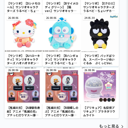
【サンリオ】【Dシナモロ
【サンリオ】【Bマイメロ
【サンリオ】【Eクロミ】
ール】サンリオキャラク
ディ グリーン】【箱
サンリオキャラクターズ
ターズ うるベビ・ちょい
ver.】サンリオキャラク
うるベビ・ちょいデカド
デカドール
ターズ おおきな
ール
26.08.06
SOFVIMATES～マイメロ
26.08.06
24.05.30
ディ マーメイドver. ～
【サンリオ】【Aハローキ
【サンリオ】【Bハンギョ
【サンリオ】バッドばつ
ティ】サンリオキャラク
ドン】サンリオキャラク
丸 スーパーラージぬい
ターズ ハオハオネオンタ
ターズ うるベビ・ちょい
ぐるみ ぷくっとVer.
ウンドールBIGタイプ1
デカドール
26.08.06
26.08.06
26.08.06
【鬼滅の刃】【A煉獄杏寿
【鬼滅の刃】【B胡蝶しの
【プリキュア】名探偵プ
郎】アニメ「鬼滅の刃」
ぶ】アニメ「鬼滅の刃」
リキュア！ プラネタリウ
プチっと灯りマス～煉獄
プチっと灯りマス～煉獄
ムライト
杏寿郎・胡蝶しのぶ～
杏寿郎・胡蝶しのぶ～
もっと見る