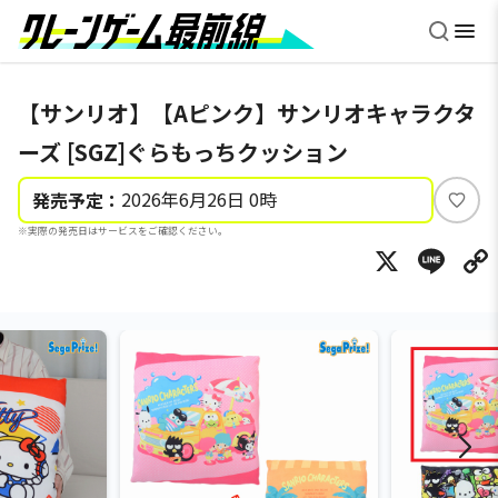
【サンリオ】【Aピンク】サンリオキャラクタ
ーズ [SGZ]ぐらもっちクッション
2026年6月26日 0時
発売予定：
い
※実際の発売日はサービスをご確認ください。
い
X
Li
ね