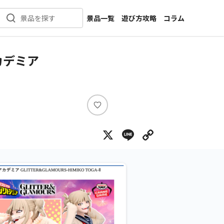
景品一覧
遊び方攻略
コラム
景品を探す
新着景品
インタビュー
カテゴリ一覧
ニュース
カデミア
作品名一覧
店舗
メーカー一覧
開発
攻略
い
プライズ
い
X
Line
Copy Lin
ね
イベント
キャラ特集