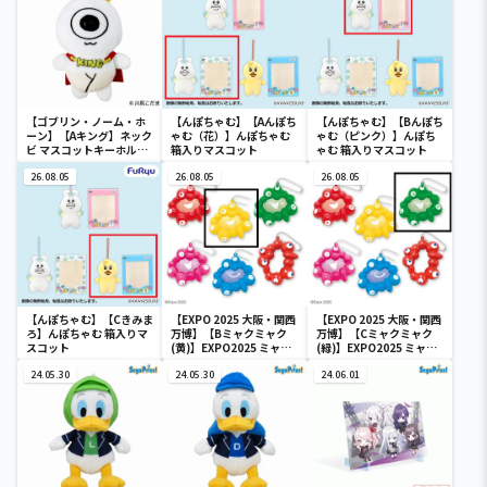
【ゴブリン・ノーム・ホ
【んぽちゃむ】【Aんぽち
【んぽちゃむ】【Bんぽち
ーン】【Aキング】ネック
ゃむ（花）】んぽちゃむ
ゃむ（ピンク）】んぽち
ビ マスコットキーホルダ
箱入りマスコット
ゃむ 箱入りマスコット
ー
26.08.05
26.08.05
26.08.05
【んぽちゃむ】【Cきみま
【EXPO 2025 大阪・関西
【EXPO 2025 大阪・関西
ろ】んぽちゃむ 箱入りマ
万博】【Bミャクミャク
万博】【Cミャクミャク
スコット
(黄)】EXPO2025 ミャク
(緑)】EXPO2025 ミャク
ミャク カラフルスクイー
ミャク カラフルスクイー
24.05.30
ズマスコット
24.05.30
ズマスコット
24.06.01