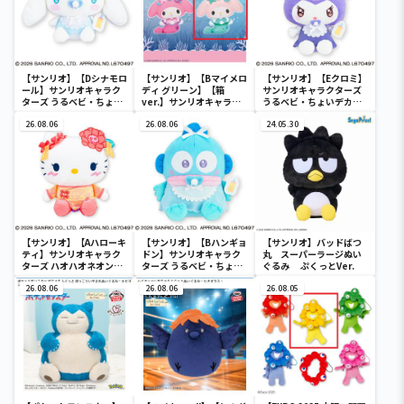
【サンリオ】【Dシナモロ
【サンリオ】【Bマイメロ
【サンリオ】【Eクロミ】
ール】サンリオキャラク
ディ グリーン】【箱
サンリオキャラクターズ
ターズ うるベビ・ちょい
ver.】サンリオキャラク
うるベビ・ちょいデカド
デカドール
ターズ おおきな
ール
26.08.06
SOFVIMATES～マイメロ
26.08.06
24.05.30
ディ マーメイドver. ～
【サンリオ】【Aハローキ
【サンリオ】【Bハンギョ
【サンリオ】バッドばつ
ティ】サンリオキャラク
ドン】サンリオキャラク
丸 スーパーラージぬい
ターズ ハオハオネオンタ
ターズ うるベビ・ちょい
ぐるみ ぷくっとVer.
ウンドールBIGタイプ1
デカドール
26.08.06
26.08.06
26.08.05