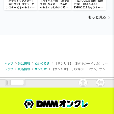
【ポケットモンスター】
【ハイキュー!!】【ヒナガ
【EXPO 2025 大阪・関西
【カビゴン】ポケットモ
ラス】ハイキュー!! めち
万博】【Bるんるん】
ンスター めちゃもふぐっ
ゃもふぐっとぬいぐるみ
EXPO2025 ミャクミャク
と ほっこりいやされぬい
～ヒナガラス～
カラフルゴム紐付きぬい
ぐるみ～カビゴン～
ぐるみ
もっと見る
トップ
景品情報
ぬいぐるみ
【サンリオ】【Bタキシードサム】サンリオキャラクターズ ハートポシェットドールBIGタイプ2
トップ
景品情報
サンリオ
【サンリオ】【Bタキシードサム】サンリオキャラクターズ ハートポシェットドールBIGタイプ2