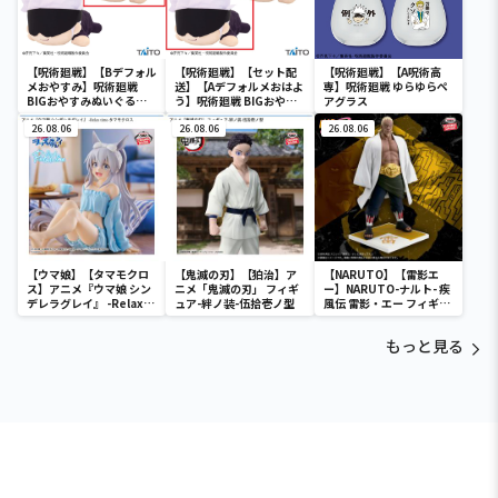
【呪術廻戦】【Bデフォル
【呪術廻戦】【セット配
【呪術廻戦】【A呪術高
メおやすみ】呪術廻戦
送】【Aデフォルメおはよ
専】呪術廻戦 ゆらゆらペ
BIGおやすみぬいぐるみ
う】呪術廻戦 BIGおやす
アグラス
五条悟
みぬいぐるみ 五条悟
26.08.06
26.08.06
26.08.06
【ウマ娘】【タマモクロ
【鬼滅の刃】【狛治】ア
【NARUTO】【雷影エ
ス】アニメ『ウマ娘 シン
ニメ「鬼滅の刃」 フィギ
ー】NARUTO-ナルト- 疾
デレラグレイ』 -Relax
ュア-絆ノ装-伍拾壱ノ型
風伝 雷影・エー フィギュ
time-タマモクロス
ア～五影集結…!!～
もっと見る