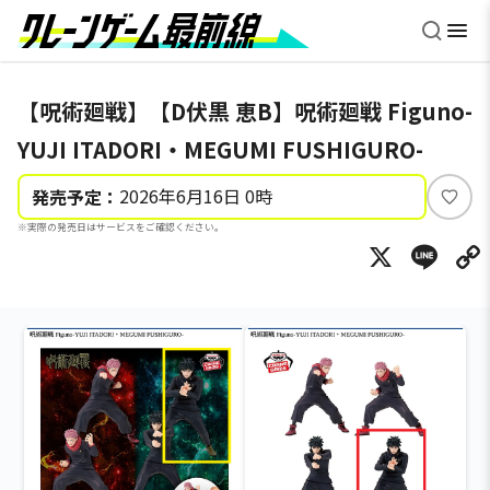
【呪術廻戦】【D伏黒 恵B】呪術廻戦 Figuno-
YUJI ITADORI・MEGUMI FUSHIGURO-
2026年6月16日 0時
発売予定：
い
※実際の発売日はサービスをご確認ください。
い
X
Li
ね