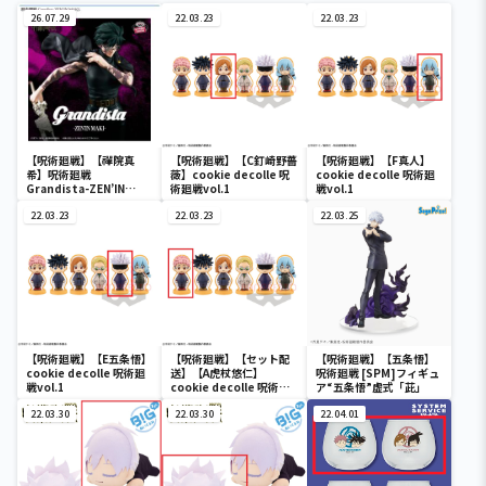
26.07.29
22.03.23
22.03.23
【呪術廻戦】【禪院真
【呪術廻戦】【C釘崎野薔
【呪術廻戦】【F真人】
希】呪術廻戦
薇】cookie decolle 呪
cookie decolle 呪術廻
Grandista-ZEN’IN
術廻戦vol.1
戦vol.1
MAKI-
22.03.23
22.03.23
22.03.25
【呪術廻戦】【E五条悟】
【呪術廻戦】【セット配
【呪術廻戦】【五条悟】
cookie decolle 呪術廻
送】【A虎杖悠仁】
呪術廻戦 [SPM]フィギュ
戦vol.1
cookie decolle 呪術廻
ア“五条悟”虚式「茈」
戦vol.1
22.03.30
22.03.30
22.04.01