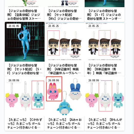
【ジョジョの奇妙な冒
【ジョジョの奇妙な冒
【ジョジョの奇妙な冒
険】【空条徐倫】ジョジ
険】【セット配送】
険】【S・F】ジョジョの
ョの奇妙な冒険 ストーン
【Ws】ジョジョの奇妙な
奇妙な冒険 ストーンオー
オーシャン Grandista-
冒険 ストーンオーシャン
シャン Grandista-S・F-
空条徐倫-#2
23.01.05
POLIGOROID-Ws-
23.05.25
23.05.25
【ジョジョの奇妙な冒
【ジョジョの奇妙な冒
【ジョジョの奇妙な冒
険】【セット配送】【S・
険】【A岸辺露伴】映画
険】【B岸辺露伴（青
F】ジョジョの奇妙な冒険
『岸辺露伴 ルーヴルへ行
年）】映画『岸辺露伴 ル
ストーンオーシャン
く』 ともぬい
ーヴルへ行く』 ともぬい
Grandista-S・F-
26.08.06
26.08.06
26.08.06
【たまごっち】【Cかわず
【たまごっち】【Aみゃお
【たまごっち】【Bもんが
っち】たまごっち ボール
っち】たまごっち ボール
っち】たまごっち ボール
チェーン付きぬいぐるみ
チェーン付きぬいぐるみ
チェーン付きぬいぐるみ
～Tamagotchi
～Tamagotchi
～Tamagotchi