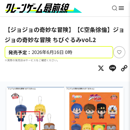
【ジョジョの奇妙な冒険】【C空条徐倫】ジョ
ジョの奇妙な冒険 ちびぐるみvol.2
2026年6月16日 0時
発売予定：
い
※実際の発売日はサービスをご確認ください。
い
X
Li
ね