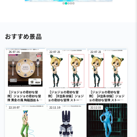
おすすめ景品
26.07.16
22.07.21
22.07.21
【ジョジョの奇妙な冒
【ジョジョの奇妙な冒
【ジョジョの奇妙な冒
険】ジョジョの奇妙な冒
険】【B空条徐倫】ジョジ
険】【A空条徐倫】ジョジ
険 黄金の風 陶磁器皿＆カ
ョの奇妙な冒険 ストーン
ョの奇妙な冒険 ストーン
トラリー置きセット
オーシャン Q posket-空
オーシャン Q posket-空
22.10.07
条徐倫-
22.11.10
条徐倫-
22.12.15