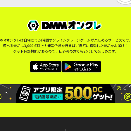
DMMオンクレは自宅にて24時間オンラインクレーンゲームが楽しめるサービスです
遊べる景品は3,000点以上！発送依頼を行えばご自宅に獲得した景品をお届け！
ゲット保証機能があるので、初心者の方でも安心して楽しめます。