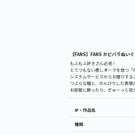
【FANS】FANS カピバラぬいぐる
もふもふ好きさん必見！
とてつもない癒しオーラを放つ「FA
システムサービスからお贈りする
つぶらな瞳と、のんびりした表情
お部屋に飾ったり、ぎゅーっと抱
IP・作品名
種類