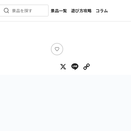
景品一覧
遊び方攻略
コラム
景品を探す
新着景品
インタビュー
カテゴリ一覧
ニュース
作品名一覧
店舗
メーカー一覧
開発
い
い
攻略
X
Line
Copy Lin
ね
プライズ
イベント
キャラ特集