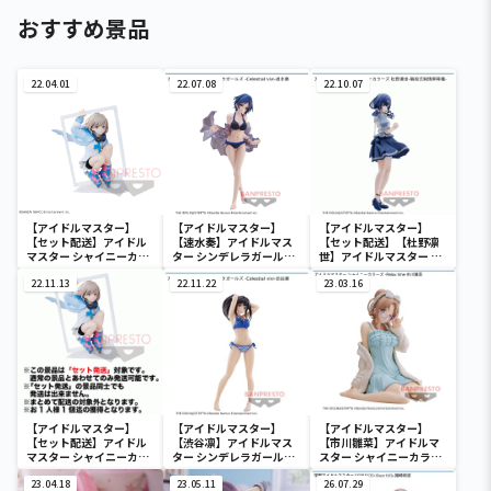
おすすめ景品
22.04.01
22.07.08
22.10.07
【アイドルマスター】
【アイドルマスター】
【アイドルマスター】
【セット配送】アイドル
【速水奏】アイドルマス
【セット配送】【杜野凛
マスター シャイニーカラ
ター シンデレラガールズ
世】アイドルマスター シ
ーズ ESPRESTO est-
-Celestial vivi-速水奏
ャイニーカラーズ 杜野凛
Windy and Motions-芹
22.11.13
22.11.22
世-階段式純情昇降機-
23.03.16
沢あさひ
【アイドルマスター】
【アイドルマスター】
【アイドルマスター】
【セット配送】アイドル
【渋谷凛】アイドルマス
【市川雛菜】アイドルマ
マスター シャイニーカラ
ター シンデレラガールズ
スター シャイニーカラー
ーズ ESPRESTO est-
-Celestial vivi-渋谷凛
ズ -Relax time-市川雛菜
Windy and Motions-芹
23.04.18
23.05.11
26.07.29