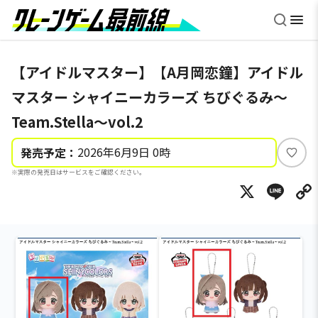
【アイドルマスター】【A月岡恋鐘】アイドル
マスター シャイニーカラーズ ちびぐるみ～
Team.Stella～vol.2
2026年6月9日 0時
発売予定：
い
※実際の発売日はサービスをご確認ください。
い
X
Li
ね