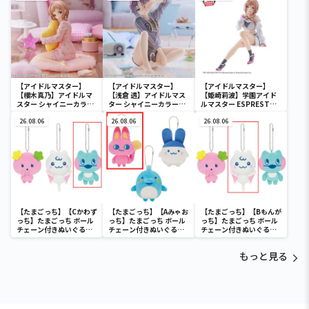
沢あさひ
【アイドルマスター】
【アイドルマスター】
【アイドルマスター】
【櫻木真乃】アイドルマ
【浅倉 透】アイドルマス
【姫崎莉波】学園アイド
スター シャイニーカラー
ター シャイニーカラーズ
ルマスター ESPRESTO-
ズ -Relax time-櫻木真乃
-Relax time-浅倉 透
Sheer frills-姫崎莉波
26.08.06
26.08.06
26.08.06
【たまごっち】【Cかわず
【たまごっち】【Aみゃお
【たまごっち】【Bもんが
っち】たまごっち ボール
っち】たまごっち ボール
っち】たまごっち ボール
チェーン付きぬいぐるみ
チェーン付きぬいぐるみ
チェーン付きぬいぐるみ
～Tamagotchi
～Tamagotchi
～Tamagotchi
Paradise～vol.3
Paradise～vol.2-R
Paradise～vol.3
もっと見る