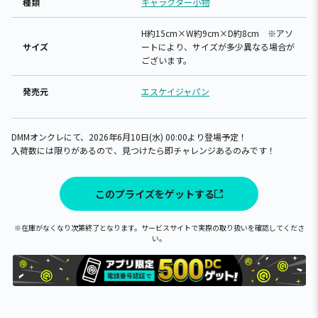
種類
キャラクター小物
H約15cm×W約9cm×D約8cm ※アソ
サイズ
ートにより、サイズが多少異なる場合が
ございます。
発売元
エスケイジャパン
DMMオンクレにて、2026年6月10日(水) 00:00より登場予定！
入荷数には限りがあるので、見つけたら即チャレンジあるのみです！
このプライズをゲットする
※在庫がなくなり次第終了となります。サービスサイトで実際の取り扱いを確認してくださ
い。