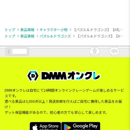
トップ
景品情報
キャラクター小物
【パズル＆ドラゴンズ】【A礼節執事・クロトビ】パズル&ドラゴンズ みにコレ!ぬいぐるみマスコット(パズドラカフェVer.)
トップ
景品情報
パズル＆ドラゴンズ
【パズル＆ドラゴンズ】【A礼節執事・クロトビ】パズル&ドラゴンズ みにコレ!ぬいぐるみマスコット(パズドラカフェVer.)
DMMオンクレは自宅にて24時間オンラインクレーンゲームが楽しめるサービ
スです。
遊べる景品は3,000点以上！発送依頼を行えばご自宅に獲得した景品をお届
け！
ゲット保証機能があるので、初心者の方でも安心して楽しめます。