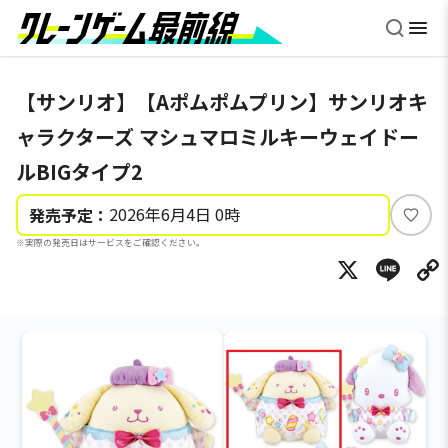
【サンリオ】【Aポムポムプリン】サンリオキ
ャラクターズ マシュマロミルキーウェイドー
ルBIGタイプ2
2026年6月4日 0時
発売予定：
い
※実際の発売日はサービスをご確認ください。
い
X
Li
ね