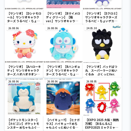
【サンリオ】【Dシナモロ
【サンリオ】【Bマイメロ
【サンリオ】【Eクロミ】
ール】サンリオキャラク
ディ グリーン】【箱
サンリオキャラクターズ
ターズ うるベビ・ちょい
ver.】サンリオキャラク
うるベビ・ちょいデカド
デカドール
ターズ おおきな
ール
26.08.06
SOFVIMATES～マイメロ
26.08.06
24.05.30
ディ マーメイドver. ～
【サンリオ】【Aハローキ
【サンリオ】【Bハンギョ
【サンリオ】バッドばつ
ティ】サンリオキャラク
ドン】サンリオキャラク
丸 スーパーラージぬい
ターズ ハオハオネオンタ
ターズ うるベビ・ちょい
ぐるみ ぷくっとVer.
ウンドールBIGタイプ1
デカドール
26.08.06
26.08.06
26.08.05
【ポケットモンスター】
【ハイキュー!!】【ヒナガ
【EXPO 2025 大阪・関西
【カビゴン】ポケットモ
ラス】ハイキュー!! めち
万博】【Bるんるん】
ンスター めちゃもふぐっ
ゃもふぐっとぬいぐるみ
EXPO2025 ミャクミャク