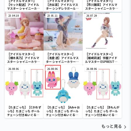
【アイドルマスター】
【アイドルマスター】
【アイドルマスター】
【セット配送】アイドル
【渋谷凛】アイドルマス
【市川雛菜】アイドルマ
マスター シャイニーカラ
ター シンデレラガールズ
スター シャイニーカラー
ーズ ESPRESTO est-
-Celestial vivi-渋谷凛
ズ -Relax time-市川雛菜
Windy and Motions-芹
23.04.18
23.05.11
26.07.29
沢あさひ
【アイドルマスター】
【アイドルマスター】
【アイドルマスター】
【櫻木真乃】アイドルマ
【浅倉 透】アイドルマス
【姫崎莉波】学園アイド
スター シャイニーカラー
ター シャイニーカラーズ
ルマスター ESPRESTO-
ズ -Relax time-櫻木真乃
-Relax time-浅倉 透
Sheer frills-姫崎莉波
26.08.06
26.08.06
26.08.06
【たまごっち】【Cかわず
【たまごっち】【Aみゃお
【たまごっち】【Bもんが
っち】たまごっち ボール
っち】たまごっち ボール
っち】たまごっち ボール
チェーン付きぬいぐるみ
チェーン付きぬいぐるみ
チェーン付きぬいぐるみ
～Tamagotchi
～Tamagotchi
～Tamagotchi
Paradise～vol.3
Paradise～vol.2-R
Paradise～vol.3
もっと見る