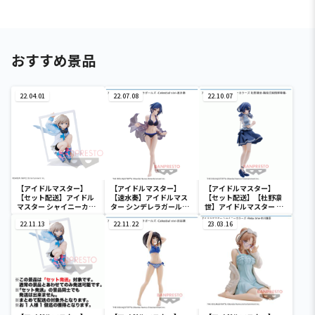
おすすめ景品
22.04.01
22.07.08
22.10.07
【アイドルマスター】
【アイドルマスター】
【アイドルマスター】
【セット配送】アイドル
【速水奏】アイドルマス
【セット配送】【杜野凛
マスター シャイニーカラ
ター シンデレラガールズ
世】アイドルマスター シ
ーズ ESPRESTO est-
-Celestial vivi-速水奏
ャイニーカラーズ 杜野凛
Windy and Motions-芹
22.11.13
22.11.22
世-階段式純情昇降機-
23.03.16
沢あさひ