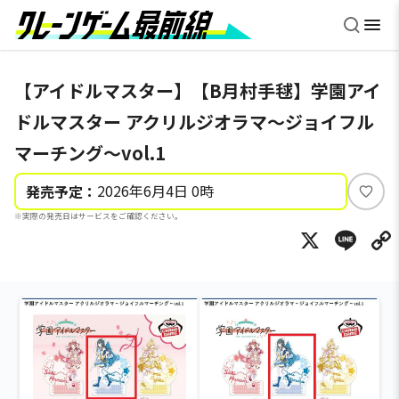
【アイドルマスター】【B月村手毬】学園アイ
ドルマスター アクリルジオラマ～ジョイフル
マーチング～vol.1
2026年6月4日 0時
発売予定：
い
※実際の発売日はサービスをご確認ください。
い
X
Li
ね