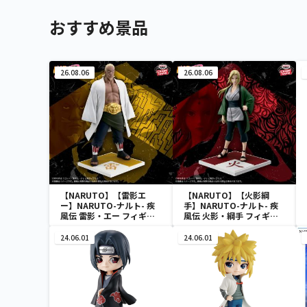
おすすめ景品
26.08.06
26.08.06
【NARUTO】【雷影エ
【NARUTO】【火影綱
ー】NARUTO-ナルト- 疾
手】NARUTO-ナルト- 疾
風伝 雷影・エー フィギュ
風伝 火影・綱手 フィギュ
ア～五影集結…!!～
ア～五影集結…!!～
24.06.01
24.06.01