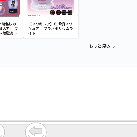
B胡蝶しの
【プリキュア】名探偵プリ
滅の刃」 プ
キュア！ プラネタリウムラ
～煉獄杏寿
イト
～
もっと見る