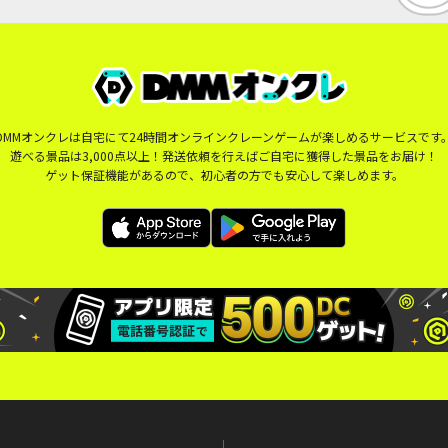
DMMオンクレは自宅にて24時間オンラインクレーンゲームが楽しめるサービスです
遊べる景品は3,000点以上！発送依頼を行えばご自宅に獲得した景品をお届け！
ゲット保証機能があるので、初心者の方でも安心して楽しめます。