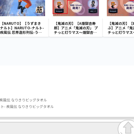
【NARUTO】【うずまき
【鬼滅の刃】【A煉獄杏寿
【鬼滅の刃】【
ナルト】NARUTO-ナルト-
郎】アニメ「鬼滅の刃」 プ
ぶ】アニメ「鬼
疾風伝 忍界造形列伝-うず
チっと灯りマス～煉獄杏寿
チっと灯りマス
まきナルト-
郎・胡蝶しのぶ～
郎・胡蝶しのぶ
ト- 疾風伝 なりきりビッグタオル
ナルト- 疾風伝 なりきりビッグタオル