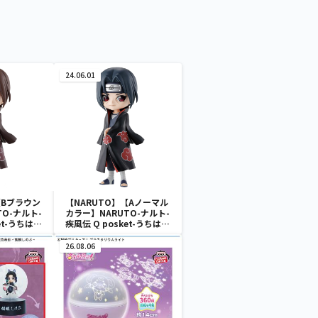
24.06.01
【Bブラウン
【NARUTO】【Aノーマル
TO-ナルト-
カラー】NARUTO-ナルト-
et-うちはイ
疾風伝 Q posket-うちはイ
タチ-
26.08.06