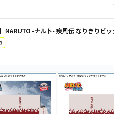
】NARUTO -ナルト- 疾風伝 なりきりビ
時