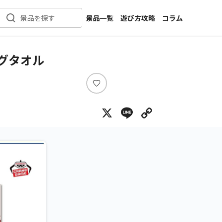
景品一覧
遊び方攻略
コラム
景品を探す
新着景品
インタビュー
カテゴリ一覧
ニュース
ッグタオル
作品名一覧
店舗
メーカー一覧
開発
い
い
攻略
X
Line
Copy Lin
ね
プライズ
イベント
キャラ特集