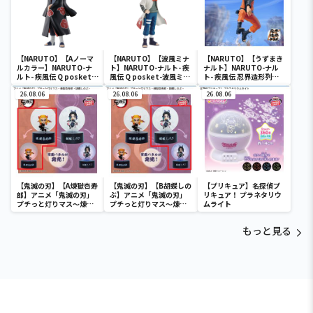
【NARUTO】【Aノーマ
【NARUTO】【波風ミナ
【NARUTO】【うずまき
ルカラー】NARUTO-ナ
ト】NARUTO-ナルト- 疾
ナルト】NARUTO-ナル
ルト- 疾風伝 Q posket-
風伝 Q posket-波風ミナ
ト- 疾風伝 忍界造形列伝-
うちはイタチ-
ト-
うずまきナルト-
26.08.06
26.08.06
26.08.06
【鬼滅の刃】【A煉獄杏寿
【鬼滅の刃】【B胡蝶しの
【プリキュア】名探偵プ
郎】アニメ「鬼滅の刃」
ぶ】アニメ「鬼滅の刃」
リキュア！ プラネタリウ
プチっと灯りマス～煉獄
プチっと灯りマス～煉獄
ムライト
杏寿郎・胡蝶しのぶ～
杏寿郎・胡蝶しのぶ～
もっと見る