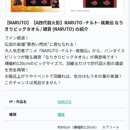
【NARUTO】【A四代目火影】NARUTO -ナルト- 疾風伝 なり
きりビッグタオル / 雑貨 (NARUTO) の紹介
ファン感涙！
伝説の英雄"黄色い閃光"に君もなれる！
大人気忍者アニメ『NARUTO -ナルト- 疾風伝』から、バンダイス
ピリッツが贈る雑貨「なりきりビッグタオル」が再登場です！
横幅約120cmのビッグサイズで、羽織るだけで四代目火影の雄姿
を完全再現！
お風呂上がりやイベントで羽織れば、気分はもう木の葉の英雄！
このチャンスは見逃せません！
IP・作品名
NARUTO
種類
雑貨
約60cm（横幅約120cm） ※アソート