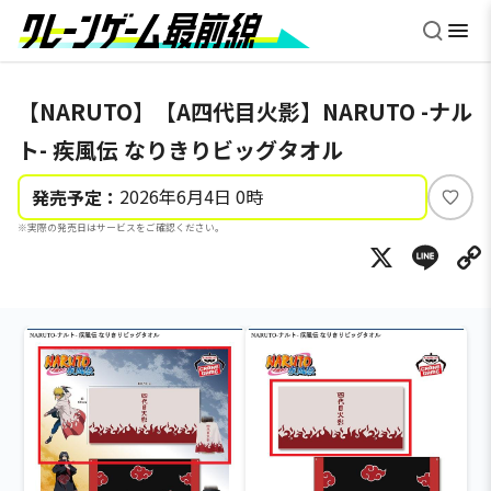
【NARUTO】【A四代目火影】NARUTO -ナル
ト- 疾風伝 なりきりビッグタオル
2026年6月4日 0時
発売予定：
い
※実際の発売日はサービスをご確認ください。
い
X
Li
ね