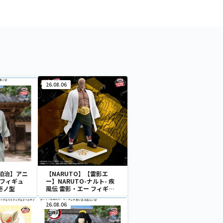
26.08.06
狛治】アニ
【NARUTO】【雷影エ
 フィギュ
ー】NARUTO-ナルト- 疾
壱ノ型
風伝 雷影・エー フィギュ
ア～五影集結…!!～
26.08.06