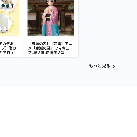
アカデミ
【鬼滅の刃】【恋雪】アニ
ープ】僕の
メ「鬼滅の刃」 フィギュ
 Fluffy
ア-絆ノ装-伍拾弐ノ型
シープ＆バク
マイゴート
もっと見る