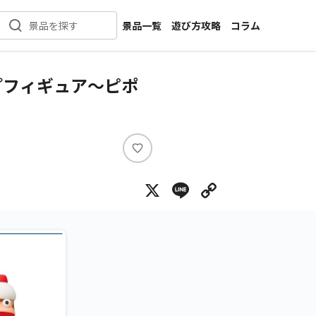
景品一覧
遊び方攻略
コラム
景品を探す
新着景品
インタビュー
カテゴリ一覧
ニュース
プフィギュア～ピポ
作品名一覧
店舗
メーカー一覧
開発
攻略
い
プライズ
い
X
Line
Copy Lin
ね
イベント
キャラ特集