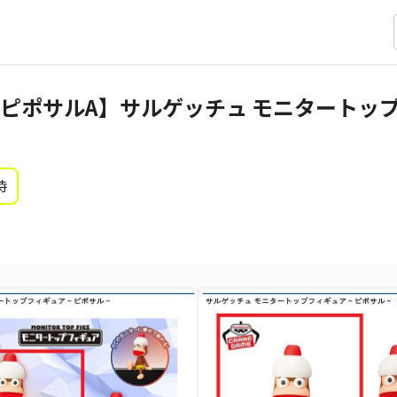
ピポサルA】サルゲッチュ モニタートッ
時