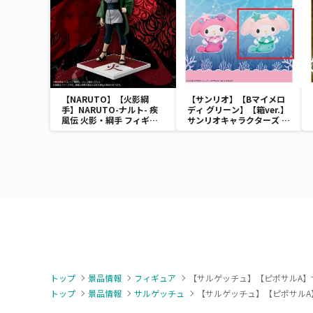
【NARUTO】【火影綱
【サンリオ】【Bマイメロ
手】NARUTO-ナルト- 疾
ディ グリーン】【箱ver.】
風伝 火影・綱手 フィギュ
サンリオキャラクターズ お
ア～五影集結…!!～
おきなSOFVIMATES～マ
イメロディ マーメイドver.
～
トップ
景品情報
フィギュア
【サルゲッチュ】【ピポサルA】
トップ
景品情報
サルゲッチュ
【サルゲッチュ】【ピポサルA