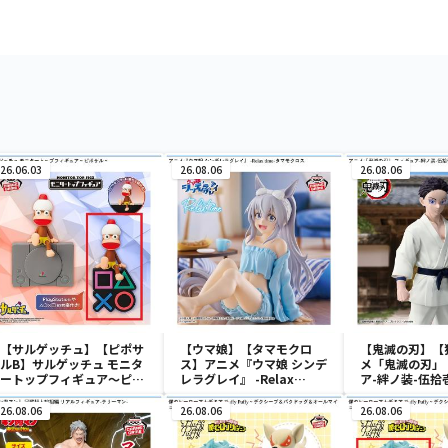
26.06.03
26.08.06
26.08.06
【サルゲッチュ】【ピポサ
【ウマ娘】【タマモクロ
【鬼滅の刃】【
ルB】サルゲッチュ モニタ
ス】アニメ『ウマ娘 シンデ
メ「鬼滅の刃」
ートップフィギュア～ピポ
レラグレイ』 -Relax
ア-絆ノ装-伍拾
サル～
time-タマモクロス
26.08.06
26.08.06
26.08.06