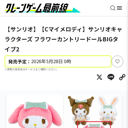
【サンリオ】【Cマイメロディ】サンリオキャ
ラクターズ フラワーカントリードールBIGタ
イプ2
2026年5月28日 0時
発売予定：
い
※実際の発売日はサービスをご確認ください。
い
X
Li
ね