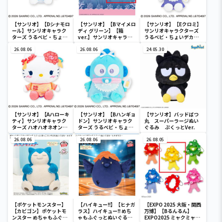
【サンリオ】【Dシナモロ
【サンリオ】【Bマイメロ
【サンリオ】【Eクロミ】
ール】サンリオキャラク
ディ グリーン】【箱
サンリオキャラクターズ
ターズ うるベビ・ちょい
ver.】サンリオキャラク
うるベビ・ちょいデカド
デカドール
ターズ おおきな
ール
26.08.06
SOFVIMATES～マイメロ
26.08.06
24.05.30
ディ マーメイドver. ～
【サンリオ】【Aハローキ
【サンリオ】【Bハンギョ
【サンリオ】バッドばつ
ティ】サンリオキャラク
ドン】サンリオキャラク
丸 スーパーラージぬい
ターズ ハオハオネオンタ
ターズ うるベビ・ちょい
ぐるみ ぷくっとVer.
ウンドールBIGタイプ1
デカドール
26.08.06
26.08.06
26.08.05
【ポケットモンスター】
【ハイキュー!!】【ヒナガ
【EXPO 2025 大阪・関西
【カビゴン】ポケットモ
ラス】ハイキュー!! めち
万博】【Bるんるん】
ンスター めちゃもふぐっ
ゃもふぐっとぬいぐるみ
EXPO2025 ミャクミャク