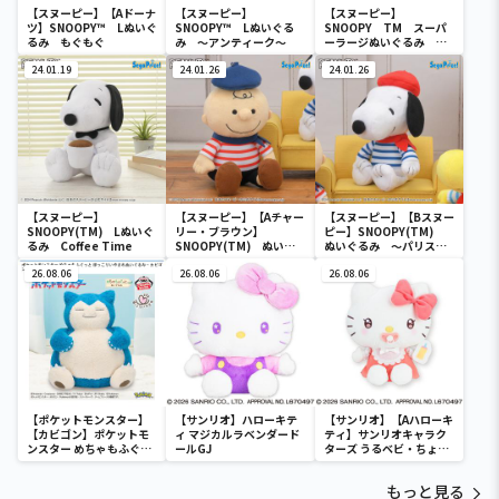
【スヌーピー】【Aドーナ
【スヌーピー】
【スヌーピー】
ツ】SNOOPY™ Lぬいぐ
SNOOPY™ Lぬいぐる
SNOOPY TM スーパ
るみ もぐもぐ
み ～アンティーク～
ーラージぬいぐるみ ～
FACE～
24.01.19
24.01.26
24.01.26
【スヌーピー】
【スヌーピー】【Aチャー
【スヌーピー】【Bスヌー
SNOOPY(TM) Lぬいぐ
リー・ブラウン】
ピー】SNOOPY(TM)
るみ Coffee Time
SNOOPY(TM) ぬいぐ
ぬいぐるみ ～パリスタ
るみ ～パリスタイル～
イル～
26.08.06
26.08.06
26.08.06
【ポケットモンスター】
【サンリオ】ハローキテ
【サンリオ】【Aハローキ
【カビゴン】ポケットモ
ィ マジカルラベンダード
ティ】サンリオキャラク
ンスター めちゃもふぐっ
ールGJ
ターズ うるベビ・ちょい
と ほっこりいやされぬい
デカドール
ぐるみ～カビゴン～
もっと見る