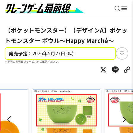
【ポケットモンスター】【デザインA】ポケッ
トモンスター ボウル～Happy Marché～
2026年5月27日 0時
発売予定：
い
※実際の発売日はサービスをご確認ください。
い
X
Li
ね