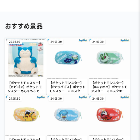
おすすめ景品
26.08.06
24.05.30
24.05.30
【ポケットモンスター】
【ポケットモンスター】
【ポケットモンスター】
【カビゴン】ポケットモ
【Eテラパゴス】ポケット
【Aニャオハ】ポケットモ
ンスター めちゃもふぐっ
モンスター ミニスクエ
ンスター ミニスクエア
と ほっこりいやされぬい
アポーチ
ポーチ
ぐるみ～カビゴン～
24.05.30
24.05.30
24.05.30
【ポケットモンスター】
【ポケットモンスター】
【ポケットモンスター】