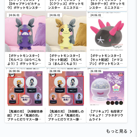
【Dキャプテンピカチュ
【Cクワッス】ポケットモ
【Bホゲータ】ポケットモ
ウ】ポケットモンスタ
ンスター ミニスクエア
ンスター ミニスクエア
ー ミニスクエアポーチ
ポーチ
ポーチ
24.06.01
24.06.01
24.06.01
【ポケットモンスター】
【ポケットモンスター】
【ポケットモンスター】
【モルペコ（はらぺこも
【セット配送】【モルペ
【セット配送】【ナマコ
よう）】ポケットモンス
コ（まんぷくもよう）】
ブシ】ポケットモンスタ
ター めちゃもふぐっとぬ
ポケットモンスター めち
ー めちゃもふぐっとぬい
いぐるみ～モルペコ（は
26.08.06
ゃもふぐっとぬいぐるみ
26.08.06
ぐるみ～ナマコブシ～
26.08.06
らぺこもよう）～
～モルペコ（まんぷくも
よう）～
【鬼滅の刃】【A煉獄杏寿
【鬼滅の刃】【B胡蝶しの
【プリキュア】名探偵プ
郎】アニメ「鬼滅の刃」
ぶ】アニメ「鬼滅の刃」
リキュア！ プラネタリウ
プチっと灯りマス～煉獄
プチっと灯りマス～煉獄
ムライト
杏寿郎・胡蝶しのぶ～
杏寿郎・胡蝶しのぶ～
もっと見る