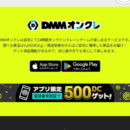
DMMオンクレは自宅にて24時間オンラインクレーンゲームが楽しめるサービスです
遊べる景品は3,000点以上！発送依頼を行えばご自宅に獲得した景品をお届け！
ゲット保証機能があるので、初心者の方でも安心して楽しめます。