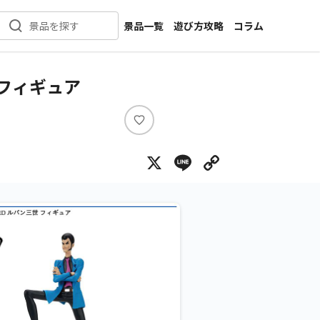
景品一覧
遊び方攻略
コラム
景品を探す
新着景品
インタビュー
カテゴリ一覧
ニュース
 フィギュア
作品名一覧
店舗
メーカー一覧
開発
い
い
攻略
X
Line
Copy Lin
ね
プライズ
イベント
キャラ特集