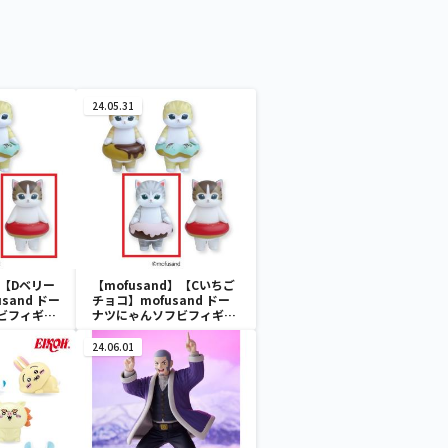
24.05.31
】【Dベリー
【mofusand】【Cいちご
sand ドー
チョコ】mofusand ドー
ビフィギュ
ナツにゃんソフビフィギュ
ア
24.06.01