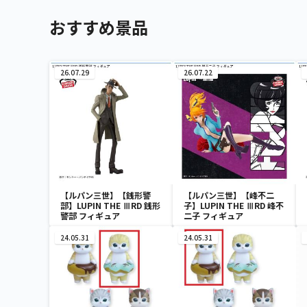
おすすめ景品
26.07.29
26.07.22
【ルパン三世】【銭形警
【ルパン三世】【峰不二
部】LUPIN THE ⅢRD 銭形
子】LUPIN THE ⅢRD 峰不
警部 フィギュア
二子 フィギュア
24.05.31
24.05.31