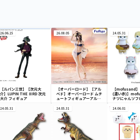
26.06.25
26.08.05
24.05.31
【ルパン三世】【次元大
【オーバーロード】【アル
【mofusand
介】LUPIN THE ⅢRD 次元
ベド】オーバーロード ムチ
(濃い赤)】mofu
大介 フィギュア
ュートフィギュアーアルベ
ナツにゃんソフ
ド・aqua ver.ー
ア
24.05.31
24.05.31
24.06.01