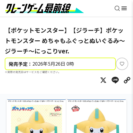
【ポケットモンスター】【ジラーチ】ポケッ
トモンスター めちゃもふぐっとぬいぐるみ～
ジラーチ～にっこりver.
2026年5月26日 0時
発売予定：
い
※実際の発売日はサービスをご確認ください。
い
X
Li
ね