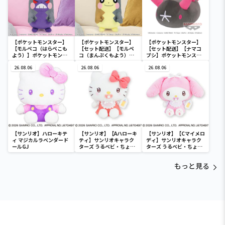
【ポケットモンスター】
【ポケットモンスター】
【ポケットモンスター】
【モルペコ（はらぺこも
【セット配送】【モルペ
【セット配送】【ナマコ
よう）】ポケットモンス
コ（まんぷくもよう）】
ブシ】ポケットモンスタ
ター めちゃもふぐっとぬ
ポケットモンスター めち
ー めちゃもふぐっとぬい
いぐるみ～モルペコ（は
26.08.06
ゃもふぐっとぬいぐるみ
26.08.06
ぐるみ～ナマコブシ～
26.08.06
らぺこもよう）～
～モルペコ（まんぷくも
よう）～
【サンリオ】ハローキテ
【サンリオ】【Aハローキ
【サンリオ】【Cマイメロ
ィ マジカルラベンダード
ティ】サンリオキャラク
ディ】サンリオキャラク
ールGJ
ターズ うるベビ・ちょい
ターズ うるベビ・ちょい
デカドール
デカドール
もっと見る