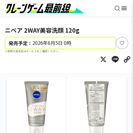
ニベア 2WAY美容洗顔 120g
2026年6月5日 0時
発売予定：
い
※実際の発売日はサービスをご確認ください。
い
X
Li
ね