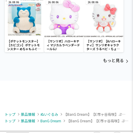
）
26.08.06
）
26.08.06
）
26.08.06
【ポケットモンスター】
【サンリオ】ハローキテ
【サンリオ】【Aハローキ
【カビゴン】ポケットモ
ィ マジカルラベンダード
ティ】サンリオキャラク
ンスター めちゃもふぐっ
ールGJ
ターズ うるベビ・ちょい
と ほっこりいやされぬい
デカドール
ぐるみ～カビゴン～
もっと見る
トップ
景品情報
ぬいぐるみ
【BanG Dream】【E市ヶ谷有咲】ぷちっしゅ！ Poppin’Party
トップ
景品情報
BanG Dream
【BanG Dream】【E市ヶ谷有咲】ぷちっしゅ！ Poppin’Party