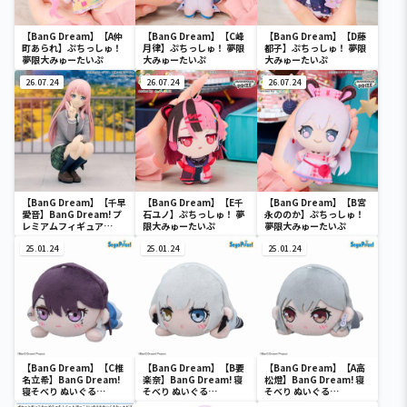
【BanG Dream】【A仲
【BanG Dream】【C峰
【BanG Dream】【D藤
町あられ】ぷちっしゅ！
月律】ぷちっしゅ！ 夢限
都子】ぷちっしゅ！ 夢限
夢限大みゅーたいぷ
大みゅーたいぷ
大みゅーたいぷ
26.07.24
26.07.24
26.07.24
【BanG Dream】【千早
【BanG Dream】【E千
【BanG Dream】【B宮
愛音】BanG Dream! プ
石ユノ】ぷちっしゅ！ 夢
永ののか】ぷちっしゅ！
レミアムフィギュア
限大みゅーたいぷ
夢限大みゅーたいぷ
MyGO!!!!! 千早愛音 制服
ver.
25.01.24
25.01.24
25.01.24
【BanG Dream】【C椎
【BanG Dream】【B要
【BanG Dream】【A高
名立希】BanG Dream!
楽奈】BanG Dream! 寝
松燈】BanG Dream! 寝
寝そべり ぬいぐる
そべり ぬいぐる
そべり ぬいぐる
み“MyGO!!!!!”Vol.2（EX
み“MyGO!!!!!”Vol.1（EX
み“MyGO!!!!!”Vol.1（EX