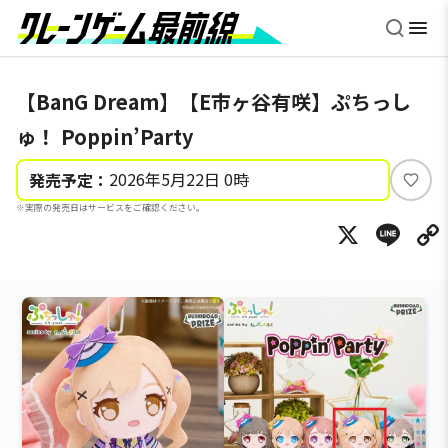
【BanG Dream】【E市ヶ谷有咲】ぷちっし
ゅ！ Poppin’Party
2026年5月22日 0時
発売予定：
い
※実際の発売日はサービスをご確認ください。
い
X
Li
ね