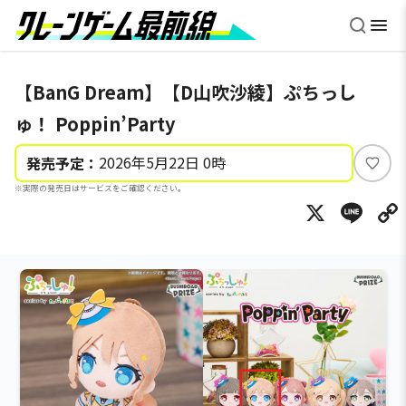
【BanG Dream】【D山吹沙綾】ぷちっし
ゅ！ Poppin’Party
2026年5月22日 0時
発売予定：
い
※実際の発売日はサービスをご確認ください。
い
X
Li
ね