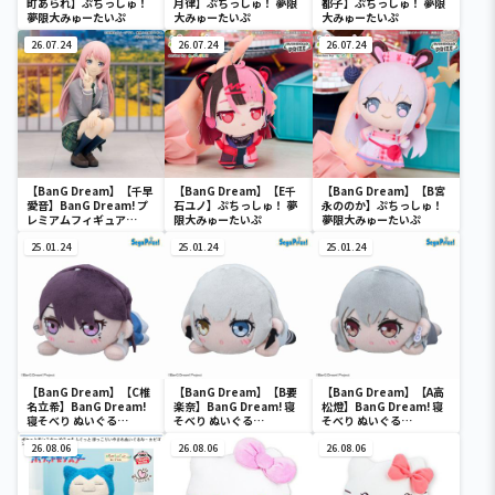
町あられ】ぷちっしゅ！
月律】ぷちっしゅ！ 夢限
都子】ぷちっしゅ！ 夢限
夢限大みゅーたいぷ
大みゅーたいぷ
大みゅーたいぷ
26.07.24
26.07.24
26.07.24
【BanG Dream】【千早
【BanG Dream】【E千
【BanG Dream】【B宮
愛音】BanG Dream! プ
石ユノ】ぷちっしゅ！ 夢
永ののか】ぷちっしゅ！
レミアムフィギュア
限大みゅーたいぷ
夢限大みゅーたいぷ
MyGO!!!!! 千早愛音 制服
ver.
25.01.24
25.01.24
25.01.24
【BanG Dream】【C椎
【BanG Dream】【B要
【BanG Dream】【A高
名立希】BanG Dream!
楽奈】BanG Dream! 寝
松燈】BanG Dream! 寝
寝そべり ぬいぐる
そべり ぬいぐる
そべり ぬいぐる
み“MyGO!!!!!”Vol.2（EX
み“MyGO!!!!!”Vol.1（EX
み“MyGO!!!!!”Vol.1（EX
）
26.08.06
）
26.08.06
）
26.08.06