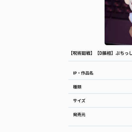
【呪術廻戦】【D脹相】ぷちっしゅ！
IP・作品名
種類
サイズ
発売元