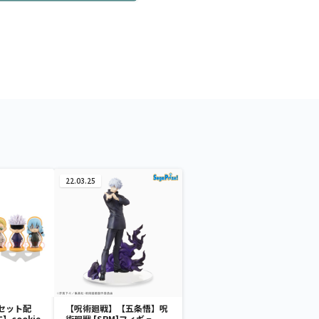
22.03.25
セット配
【呪術廻戦】【五条悟】呪
cookie
術廻戦 [SPM]フィギュ