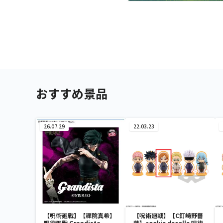
おすすめ景品
26.07.29
22.03.23
【呪術廻戦】【禪院真希】
【呪術廻戦】【C釘崎野薔
呪術廻戦 Grandista-
薇】cookie decolle 呪術