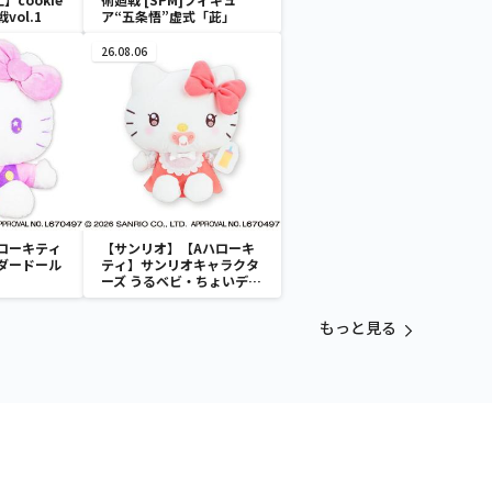
戦vol.1
ア“五条悟”虚式「茈」
26.08.06
ローキティ
【サンリオ】【Aハローキ
ダードール
ティ】サンリオキャラクタ
ーズ うるベビ・ちょいデカ
ドール
もっと見る