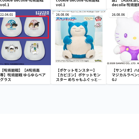
vol.1
vol.1
decolle 呪術廻
22.04.01
26.08.06
26.08.06
【呪術廻戦】【A呪術高
【ポケットモンスター】
【サンリオ】ハ
専】呪術廻戦 ゆらゆらペア
【カビゴン】ポケットモン
マジカルラベン
グラス
スター めちゃもふぐっと
GJ
ほっこりいやされぬいぐる
み～カビゴン～