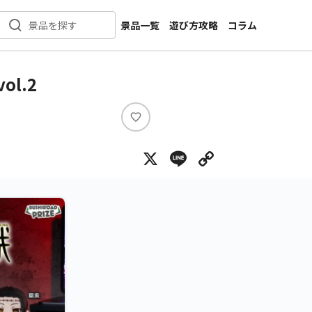
景品一覧
遊び方攻略
コラム
景品を探す
新着景品
インタビュー
カテゴリ一覧
ニュース
l.2
作品名一覧
店舗
メーカー一覧
開発
い
い
攻略
X
Line
Copy Lin
ね
プライズ
イベント
キャラ特集