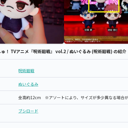
 TVアニメ『呪術廻戦』 vol.2 / ぬいぐるみ (呪術廻戦) の紹介
呪術廻戦
ぬいぐるみ
全高約12cm ※アソートにより、サイズが多少異なる場合
ブシロード