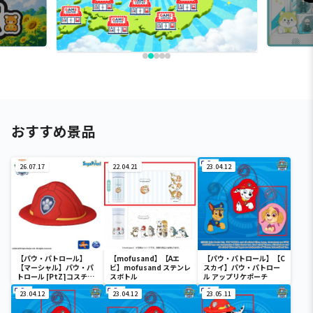
おすすめ景品
26.07.17
22.04.21
23.04.12
【パウ・パトロール】
【mofusand】【Aエ
【パウ・パトロール】【C
【マーシャル】パウ・パ
ビ】mofusand ステンレ
スカイ】パウ・パトロー
トロール [PtZ]コスチュ
スボトル
ル アップリケポーチ
ーム帽子‐マーシャル‐
23.04.12
23.04.12
23.05.11