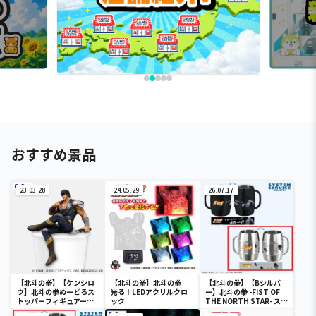
おすすめ景品
23.03.28
24.05.29
26.07.17
【北斗の拳】【ケンシロ
【北斗の拳】北斗の拳
【北斗の拳】【Bシルバ
ウ】北斗の拳ぬーどるス
光る！LEDアクリルクロ
ー】北斗の拳 -FIST OF
トッパーフィギュアーケ
ック
THE NORTH STAR- ステ
ンシロウー
ンレスマグ