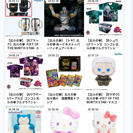
26.07.17
24.02.28
24.06.30
【北斗の拳】【Aブラッ
【北斗の拳】【トキ】北
【北斗の拳】【Bシュウ
ク】北斗の拳 -FIST OF
斗の拳 ぬーどるストッパ
(グリーン)】コンコレ北
THE NORTH STAR- ステ
ーフィギュアートキー
斗の拳フルグラTシャツ
ンレスマグ
vol.3
24.06.30
24.09.22
26.07.10
【北斗の拳】【Aサウザー
【北斗の拳】北斗の拳
【北斗の拳】【Bラオウ】
(パープル)】コンコレ北
北斗南斗 強敵黄金トラ
北斗の拳 -FIST OF THE
斗の拳フルグラTシャツ
ンプ
NORTH STAR- マスコッ
vol.3
ト（EX）
26.08.06
26.08.06
26.08.06