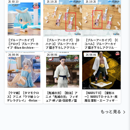
25.03.13
大将～
25.10.25
ナ-
25.10.25
【ブルーアーカイブ】
【ブルーアーカイブ】【D
【ブルーアーカイブ】【C
【アロナ】ブルーアーカ
ハナコ】ブルーアーカイ
コハル】ブルーアーカイ
イブ -Blue Archive- お
ブ 描き下ろしアクリルキ
ブ 描き下ろしアクリルキ
すわりフィギュア-アロ
ーホルダー 水着ver.
ーホルダー 水着ver.
ナ-
26.08.06
26.08.06
26.08.06
【ウマ娘】【タマモクロ
【鬼滅の刃】【狛治】ア
【NARUTO】【雷影エ
ス】アニメ『ウマ娘 シン
ニメ「鬼滅の刃」 フィギ
ー】NARUTO-ナルト- 疾
デレラグレイ』 -Relax
ュア-絆ノ装-伍拾壱ノ型
風伝 雷影・エー フィギュ
time-タマモクロス
ア～五影集結…!!～
もっと見る