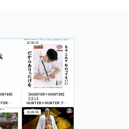
25.06.25
UNTER】
【HUNTER×HUNTER】
【ゴン】
TER
HUNTER×HUNTER フィ
ソカ-
グライフ! ゴン-ありったけ
のペン-フィギュア
26.08.06