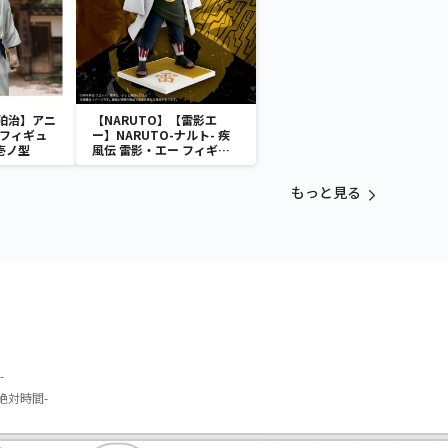
狛治】アニ
【NARUTO】【雷影エ
 フィギュ
ー】NARUTO-ナルト- 疾
壱ノ型
風伝 雷影・エー フィギュ
ア～五影集結…!!～
もっと見る
-
-絶対時間-