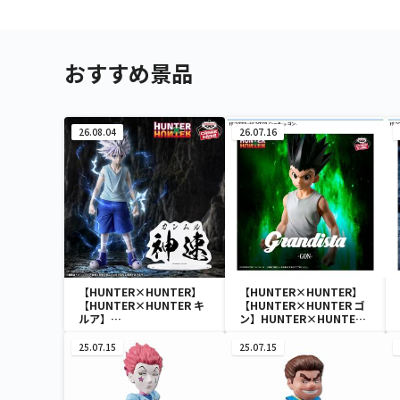
おすすめ景品
26.08.04
26.07.16
【HUNTER×HUNTER】
【HUNTER×HUNTER】
【HUNTER×HUNTER キ
【HUNTER×HUNTER ゴ
ルア】
ン】HUNTER×HUNTER
HUNTER×HUNTER
Grandista-ゴン-
HUNTING ARCHIVES キル
25.07.15
25.07.15
ア 神速