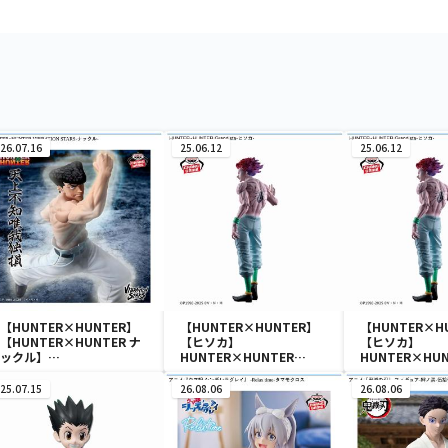
26.07.16
25.06.12
25.06.12
【HUNTER×HUNTER】
【HUNTER×HUNTER】
【HUNTER×H
【HUNTER×HUNTER ナ
【ヒソカ】
【ヒソカ】
ックル】
HUNTER×HUNTER
HUNTER×HUN
HUNTER×HUNTER
Grandista-ヒソカ-
Grandista-ヒ
VIBRATION STARS-ナッ
25.07.15
26.08.06
26.08.06
クル-