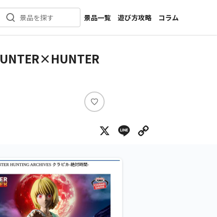
景品一覧
遊び方攻略
コラム
景品を探す
新着景品
インタビュー
カテゴリ一覧
ニュース
UNTER×HUNTER
作品名一覧
店舗
メーカー一覧
開発
攻略
い
プライズ
い
X
Line
Copy Lin
ね
イベント
キャラ特集