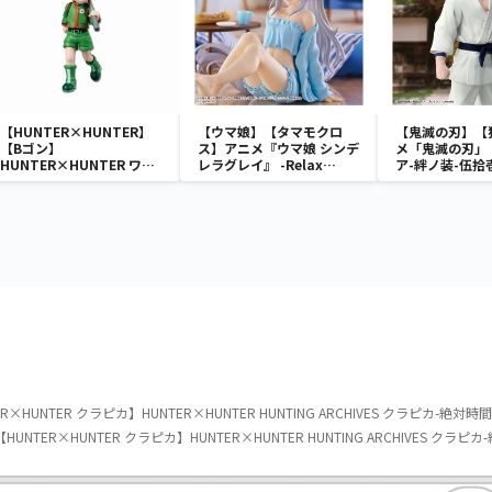
【HUNTER×HUNTER】
【ウマ娘】【タマモクロ
【鬼滅の刃】【
【Bゴン】
ス】アニメ『ウマ娘 シンデ
メ「鬼滅の刃」
HUNTER×HUNTER ワー
レラグレイ』 -Relax
ア-絆ノ装-伍拾
ルドコレクタブルフィギュ
time-タマモクロス
ア-ハンター試験-
R×HUNTER クラピカ】HUNTER×HUNTER HUNTING ARCHIVES クラピカ-絶対時間
HUNTER×HUNTER クラピカ】HUNTER×HUNTER HUNTING ARCHIVES クラピカ