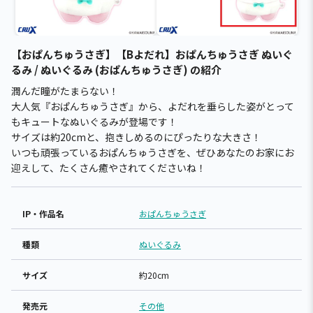
【おぱんちゅうさぎ】【Bよだれ】おぱんちゅうさぎ ぬいぐ
るみ / ぬいぐるみ (おぱんちゅうさぎ) の紹介
潤んだ瞳がたまらない！
大人気『おぱんちゅうさぎ』から、よだれを垂らした姿がとって
もキュートなぬいぐるみが登場です！
サイズは約20cmと、抱きしめるのにぴったりな大きさ！
いつも頑張っているおぱんちゅうさぎを、ぜひあなたのお家にお
迎えして、たくさん癒やされてくださいね！
IP・作品名
おぱんちゅうさぎ
種類
ぬいぐるみ
サイズ
約20cm
発売元
その他