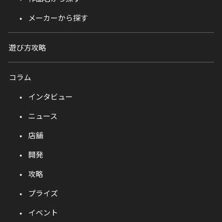
メーカーから探す
遊び方攻略
コラム
インタビュー
ニュース
店舗
開発
攻略
プライズ
イベント