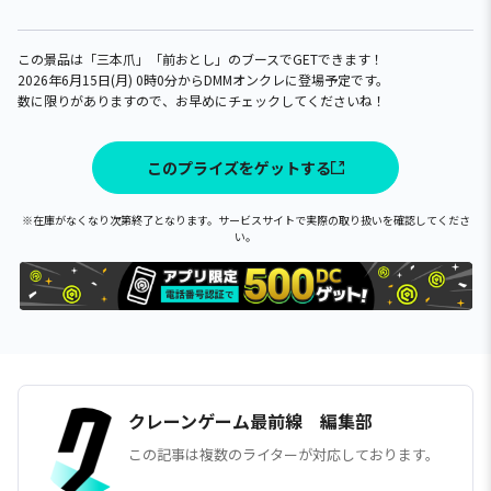
この景品は「三本爪」「前おとし」のブースでGETできます！
2026年6月15日(月) 0時0分からDMMオンクレに登場予定です。
数に限りがありますので、お早めにチェックしてくださいね！
このプライズをゲットする
※在庫がなくなり次第終了となります。サービスサイトで実際の取り扱いを確認してくださ
い。
クレーンゲーム最前線 編集部
この記事は複数のライターが対応しております。