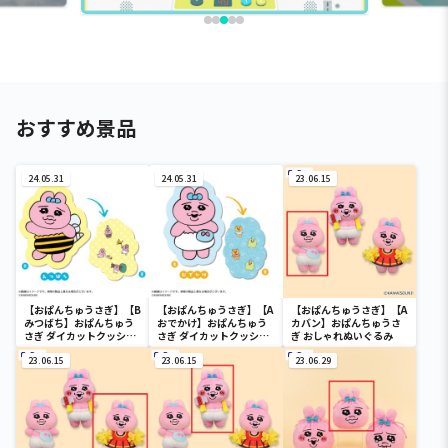
おすすめ景品
24.05.31
24.05.31
23.06.15
【おぱんちゅうさぎ】【B
【おぱんちゅうさぎ】【A
【おぱんちゅうさぎ】【A
みつばち】おぱんちゅう
おでかけ】おぱんちゅう
カバン】おぱんちゅうさ
さぎ ダイカットクッショ
さぎ ダイカットクッショ
ぎ おしゃれぬいぐるみ
ン vol.1
ン vol.1
23.06.15
23.06.15
23.06.29