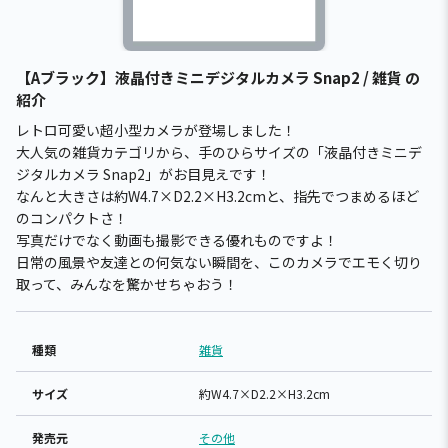
【Aブラック】液晶付きミニデジタルカメラ Snap2 / 雑貨 の
紹介
レトロ可愛い超小型カメラが登場しました！
大人気の雑貨カテゴリから、手のひらサイズの「液晶付きミニデ
ジタルカメラ Snap2」がお目見えです！
なんと大きさは約W4.7×D2.2×H3.2cmと、指先でつまめるほど
のコンパクトさ！
写真だけでなく動画も撮影できる優れものですよ！
日常の風景や友達との何気ない瞬間を、このカメラでエモく切り
取って、みんなを驚かせちゃおう！
種類
雑貨
サイズ
約W4.7×D2.2×H3.2cm
発売元
その他