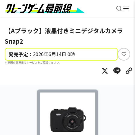
【Aブラック】液晶付きミニデジタルカメラ
Snap2
2026年6月14日 0時
発売予定：
い
※実際の発売日はサービスをご確認ください。
い
X
Li
ね