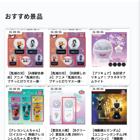
おすすめ景品
26.08.06
26.08.06
26.08.06
【鬼滅の刃】【A煉獄杏寿
【鬼滅の刃】【B胡蝶しの
【プリキュア】名探偵プ
郎】アニメ「鬼滅の刃」
ぶ】アニメ「鬼滅の刃」
リキュア！ プラネタリウ
プチっと灯りマス～煉獄
プチっと灯りマス～煉獄
ムライト
杏寿郎・胡蝶しのぶ～
杏寿郎・胡蝶しのぶ～
26.08.06
26.08.06
26.08.06
【クレヨンしんちゃん】
【夏目友人帳】【Bグリー
【機動戦士ガンダム】
【Cイエロー】映画クレヨ
ン】夏目友人帳 2WAYハ
【ユニコーンガンダム2号
ンしんちゃん 奇々怪々！
ンディファン
機 バンシィ】『機動戦士