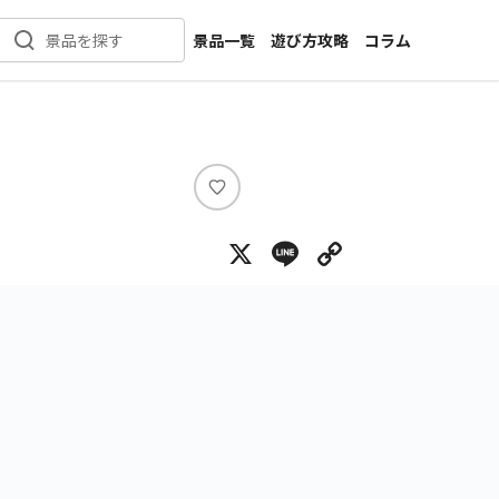
景品一覧
遊び方攻略
コラム
景品を探す
新着景品
インタビュー
カテゴリ一覧
ニュース
作品名一覧
店舗
メーカー一覧
開発
い
い
攻略
X
Line
Copy Lin
ね
プライズ
イベント
キャラ特集