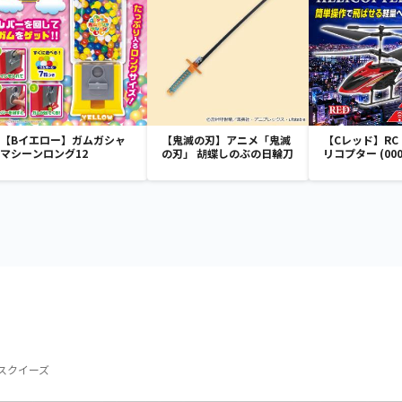
【Bイエロー】ガムガシャ
【鬼滅の刃】アニメ「鬼滅
【Cレッド】RC F
マシーンロング12
の刃」 胡蝶しのぶの日輪刀
リコプター (000
 スクイーズ