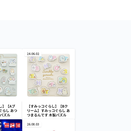
24.06.02
し】【Aブ
【すみっコぐらし】【Bク
ぐらし あつ
リーム】すみっコぐらし あ
製パズル
つまるんです 木製パズル
26.08.03